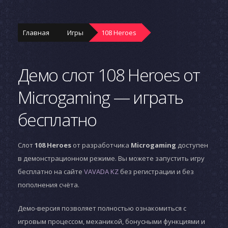
Главная
Игры
108 Heroes
Демо слот 108 Heroes от
Microgaming — играть
бесплатно
Слот
108 Heroes
от разработчика
Microgaming
доступен
в демонстрационном режиме. Вы можете запустить игру
бесплатно на сайте
VAVADA KZ
без регистрации и без
пополнения счёта.
Демо-версия позволяет полностью ознакомиться с
игровым процессом, механикой, бонусными функциями и