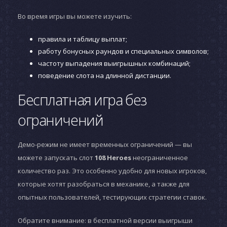
Во время игры вы можете изучить:
правила и таблицу выплат;
работу бонусных раундов и специальных символов;
частоту выпадения выигрышных комбинаций;
поведение слота на длинной дистанции.
Бесплатная игра без
ограничений
Демо-режим не имеет временных ограничений — вы
можете запускать слот
108 Heroes
неограниченное
количество раз. Это особенно удобно для новых игроков,
которые хотят разобраться в механике, а также для
опытных пользователей, тестирующих стратегии ставок.
Обратите внимание: в бесплатной версии выигрыши