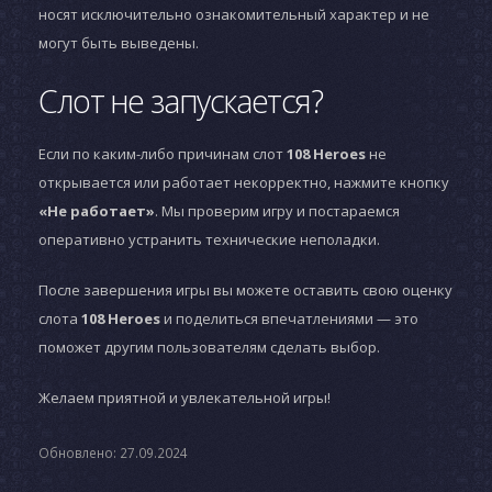
носят исключительно ознакомительный характер и не
могут быть выведены.
Слот не запускается?
Если по каким-либо причинам слот
108 Heroes
не
открывается или работает некорректно, нажмите кнопку
«Не работает»
. Мы проверим игру и постараемся
оперативно устранить технические неполадки.
После завершения игры вы можете оставить свою оценку
слота
108 Heroes
и поделиться впечатлениями — это
поможет другим пользователям сделать выбор.
Желаем приятной и увлекательной игры!
Обновлено:
27.09.2024