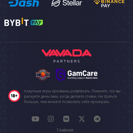
Азартные игры призваны развлекать. Помните, что вы
рискуете деньгами, когда делаете ставки. Не тратьте
больше, чем можете позволить себе проиграть.
Главная