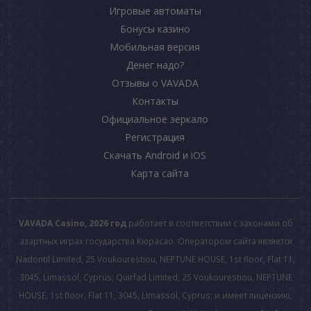
Игровые автоматы
Бонусы казино
Мобильная версия
Денег надо?
Отзывы о VAVADA
Контакты
Официальное зеркало
Регистрация
Скачать Android и iOS
Карта сайта
VAVADA Casino, 2026 год
работает в соответствии с законами об
азартных играх государства Кюрасао. Оператором сайта является
Nadontil Limited, 25 Voukourestiou, NEPTUNE HOUSE, 1st floor, Flat 11,
3045, Limassol, Cyprus; Quirfad Limited, 25 Voukourestiou, NEPTUNE
HOUSE, 1st floor, Flat 11, 3045, Limassol, Cyprus; и имеет лицензию,