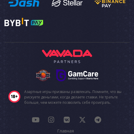
Азартные игры призваны развлекать. Помните, что вы
рискуете деньгами, когда делаете ставки. Не тратьте
больше, чем можете позволить себе проиграть.
Главная