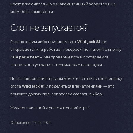
носят исключительно ознакомительный характер и не
могут быть выведены.
Слот не запускается?
Если по каким-либо причинам слот
Wild Jack 81
не
открывается или работает некорректно, нажмите кнопку
«Не работает»
. Мы проверим игру и постараемся
оперативно устранить технические неполадки.
После завершения игры вы можете оставить свою оценку
слота
Wild Jack 81
и поделиться впечатлениями — это
поможет другим пользователям сделать выбор.
Желаем приятной и увлекательной игры!
Обновлено:
27.09.2024