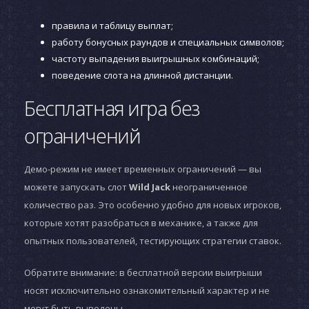
правила и таблицу выплат;
работу бонусных раундов и специальных символов;
частоту выпадения выигрышных комбинаций;
поведение слота на длинной дистанции.
Бесплатная игра без
ограничений
Демо-режим не имеет временных ограничений — вы
можете запускать слот
Wild Jack
неограниченное
количество раз. Это особенно удобно для новых игроков,
которые хотят разобраться в механике, а также для
опытных пользователей, тестирующих стратегии ставок.
Обратите внимание: в бесплатной версии выигрыши
носят исключительно ознакомительный характер и не
могут быть выведены.