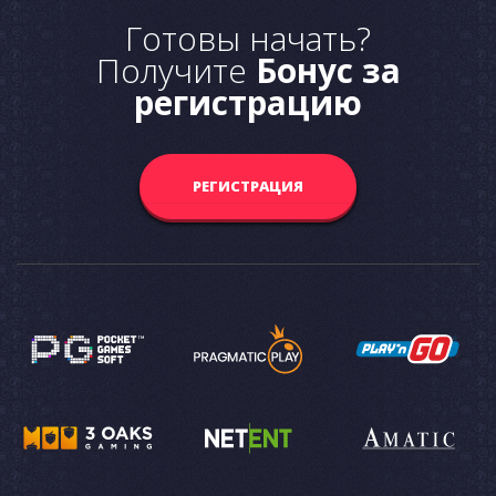
Готовы начать?
Получите
Бонус за
регистрацию
РЕГИСТРАЦИЯ