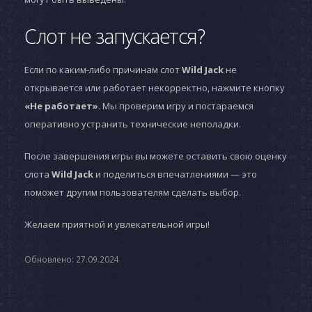
Слот не запускается?
Если по каким-либо причинам слот
Wild Jack
не
открывается или работает некорректно, нажмите кнопку
«Не работает»
. Мы проверим игру и постараемся
оперативно устранить технические неполадки.
После завершения игры вы можете оставить свою оценку
слота
Wild Jack
и поделиться впечатлениями — это
поможет другим пользователям сделать выбор.
Желаем приятной и увлекательной игры!
Обновлено:
27.09.2024