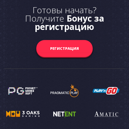
Готовы начать?
Получите
Бонус за
регистрацию
РЕГИСТРАЦИЯ