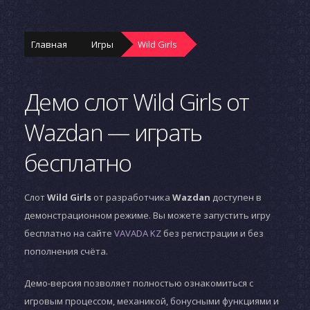
Главная
Игры
Wild Girls
Демо слот Wild Girls от
Wazdan — играть
бесплатно
Слот
Wild Girls
от разработчика
Wazdan
доступен в
демонстрационном режиме. Вы можете запустить игру
бесплатно на сайте
VAVADA KZ
без регистрации и без
пополнения счёта.
Демо-версия позволяет полностью ознакомиться с
игровым процессом, механикой, бонусными функциями и