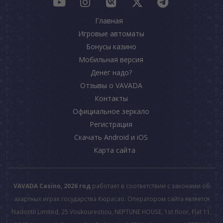
Главная
Игровые автоматы
Бонусы казино
Мобильная версия
Денег надо?
Отзывы о VAVADA
Контакты
Официальное зеркало
Регистрация
Скачать Android и iOS
Карта сайта
VAVADA Casino, 2026 год
работает в соответствии с законами об
азартных играх государства Кюрасао. Оператором сайта является
Nadontil Limited, 25 Voukourestiou, NEPTUNE HOUSE, 1st floor, Flat 11,