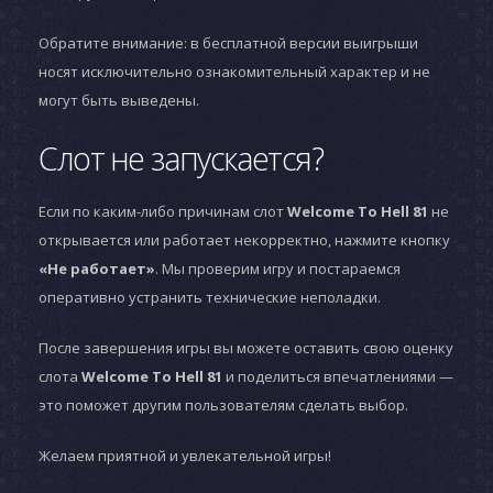
Обратите внимание: в бесплатной версии выигрыши
носят исключительно ознакомительный характер и не
могут быть выведены.
Слот не запускается?
Если по каким-либо причинам слот
Welcome To Hell 81
не
открывается или работает некорректно, нажмите кнопку
«Не работает»
. Мы проверим игру и постараемся
оперативно устранить технические неполадки.
После завершения игры вы можете оставить свою оценку
слота
Welcome To Hell 81
и поделиться впечатлениями —
это поможет другим пользователям сделать выбор.
Желаем приятной и увлекательной игры!