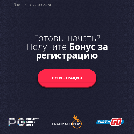
Обновлено:
27.09.2024
Готовы начать?
Получите
Бонус за
регистрацию
РЕГИСТРАЦИЯ