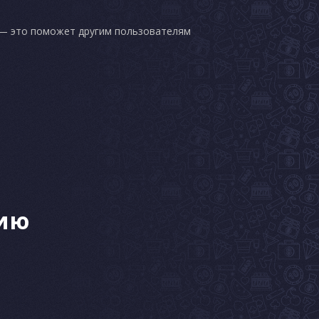
— это поможет другим пользователям
цию