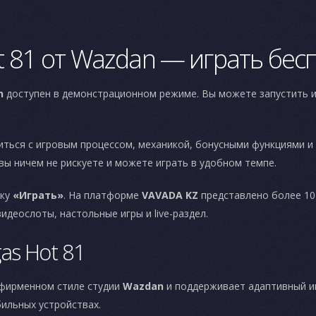
t 81 от Wazdan — играть бес
n
доступен в демонстрационном режиме. Вы можете запустить и
ться с игровым процессом, механикой, бонусными функциями и 
вы ничем не рискуете и можете играть в удобном темпе.
пку
«Играть»
. На платформе
VAVADA KZ
представлено более 10
идеослоты, настольные игры и live-раздел.
as Hot 81
фирменном стиле студии
Wazdan
и поддерживает адаптивный и
бильных устройствах.