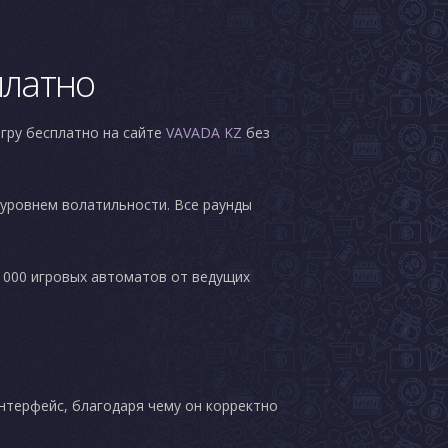
платно
гру бесплатно на сайте
VAVADA KZ
без
уровнем волатильности. Все раунды
 000 игровых автоматов от ведущих
нтерфейс, благодаря чему он корректно