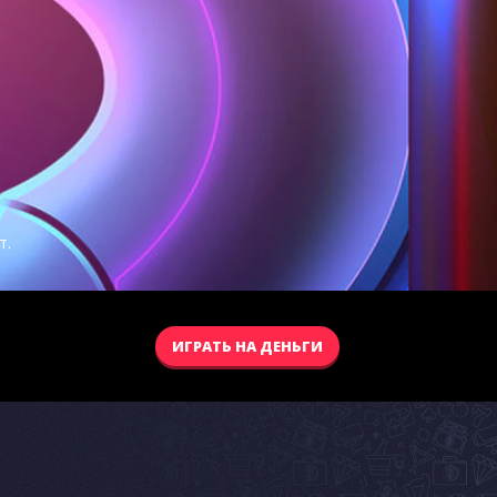
т.
ИГРАТЬ НА ДЕНЬГИ