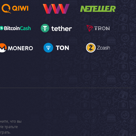
ите, что вы
Не тратьте
грать.