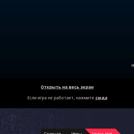
Н
Открыть на весь экран
Если игра не работает, нажмите
сюда
Главная
Игры
Vegas Hot