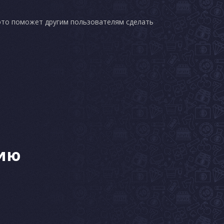
это поможет другим пользователям сделать
цию