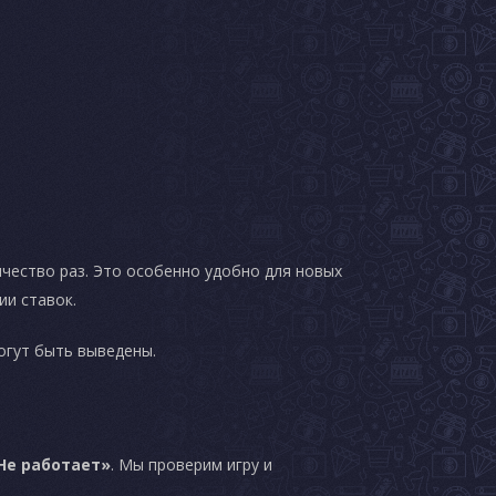
чество раз. Это особенно удобно для новых
ии ставок.
огут быть выведены.
Не работает»
. Мы проверим игру и