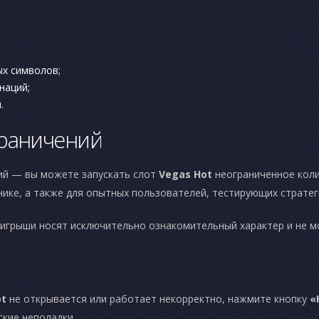
ых символов;
наций;
.
граничений
ий — вы можете запускать слот
Vegas Hot
неограниченное коли
нике, а также для опытных пользователей, тестирующих стратег
ыигрыши носят исключительно ознакомительный характер и не м
ot
не открывается или работает некорректно, нажмите кнопку
«
кие неполадки.