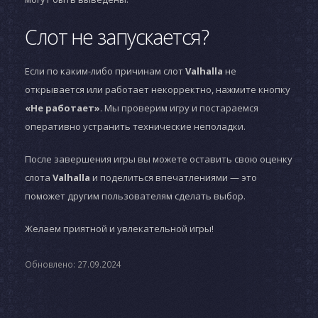
Слот не запускается?
Если по каким-либо причинам слот
Valhalla
не
открывается или работает некорректно, нажмите кнопку
«Не работает»
. Мы проверим игру и постараемся
оперативно устранить технические неполадки.
После завершения игры вы можете оставить свою оценку
слота
Valhalla
и поделиться впечатлениями — это
поможет другим пользователям сделать выбор.
Желаем приятной и увлекательной игры!
Обновлено:
27.09.2024