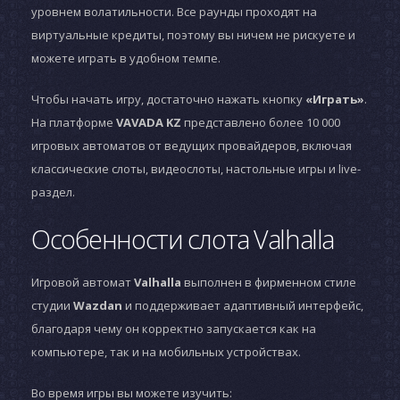
уровнем волатильности. Все раунды проходят на
виртуальные кредиты, поэтому вы ничем не рискуете и
можете играть в удобном темпе.
Чтобы начать игру, достаточно нажать кнопку
«Играть»
.
На платформе
VAVADA KZ
представлено более 10 000
игровых автоматов от ведущих провайдеров, включая
классические слоты, видеослоты, настольные игры и live-
раздел.
Особенности слота Valhalla
Игровой автомат
Valhalla
выполнен в фирменном стиле
студии
Wazdan
и поддерживает адаптивный интерфейс,
благодаря чему он корректно запускается как на
компьютере, так и на мобильных устройствах.
Во время игры вы можете изучить: