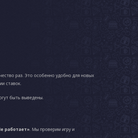
ество раз. Это особенно удобно для новых
ии ставок.
огут быть выведены.
Не работает»
. Мы проверим игру и