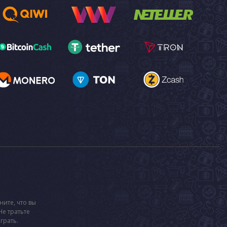
ите, что вы
Не тратьте
грать.