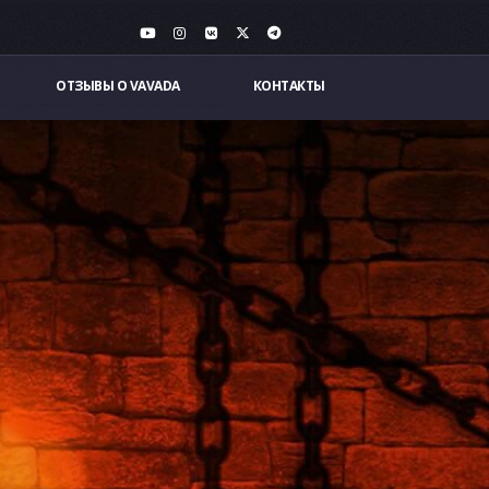
ОТЗЫВЫ О VAVADA
КОНТАКТЫ