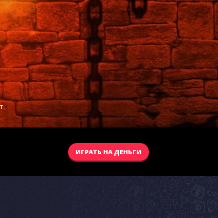
т.
ИГРАТЬ НА ДЕНЬГИ