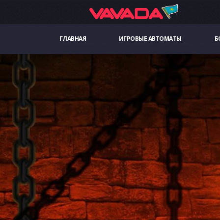
ГЛАВНАЯ
ИГРОВЫЕ АВТОМАТЫ
Б