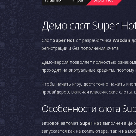
Демо слот Super Ho
Слот
Super Hot
от разработчика
Wazdan
до
регистрации и без пополнения счёта.
Демо-версия позволяет полностью ознакоми
проходят на виртуальные кредиты, поэтому 
Чтобы начать игру, достаточно нажать кно
провайдеров, включая классические слоты, в
Особенности слота Sup
Игровой автомат
Super Hot
выполнен в фир
запускается как на компьютере, так и на мо