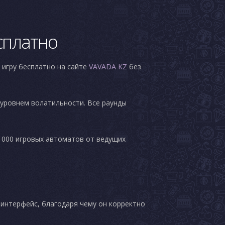
сплатно
игру бесплатно на сайте
VAVADA KZ
без
уровнем волатильности. Все раунды
 000 игровых автоматов от ведущих
интерфейс, благодаря чему он корректно