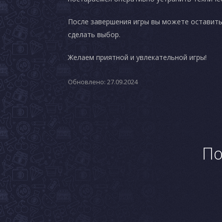
После завершения игры вы можете оставить
сделать выбор.
Желаем приятной и увлекательной игры!
Обновлено:
27.09.2024
По