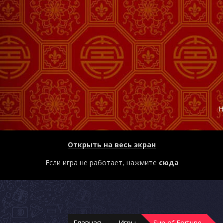
Н
Открыть на весь экран
Если игра не работает, нажмите
сюда
Главная
Игры
Sun of Fortune