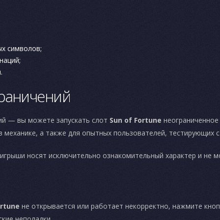
ых символов;
наций;
.
граничений
ий — вы можете запускать слот
Sun of Fortune
неограниченное 
в механике, а также для опытных пользователей, тестирующих с
ыигрыши носят исключительно ознакомительный характер и не м
ortune
не открывается или работает некорректно, нажмите кно
кие неполадки.