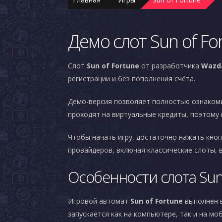
Демо слот Sun of F
Слот
Sun of Fortune
от разработчика
Wazd
регистрации и без пополнения счёта.
Демо-версия позволяет полностью ознакоми
проходят на виртуальные кредиты, поэтому 
Чтобы начать игру, достаточно нажать кно
провайдеров, включая классические слоты, в
Особенности слота Sun 
Игровой автомат
Sun of Fortune
выполнен 
запускается как на компьютере, так и на мо