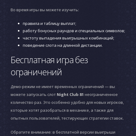
Во время игры вы можете изучить:
правила и таблицу выплат;
работу бонусных раундов и специальных символов;
частоту выпадения выигрышных комбинаций;
поведение слота на длинной дистанции.
Бесплатная игра без
ограничений
Демо-режим не имеет временных ограничений — вы
можете запускать слот
Night Club 81
неограниченное
количество раз. Это особенно удобно для новых игроков,
которые хотят разобраться в механике, а также для
опытных пользователей, тестирующих стратегии ставок.
Обратите внимание: в бесплатной версии выигрыши