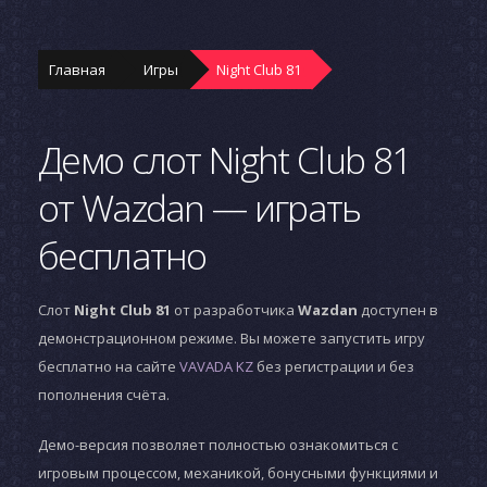
Главная
Игры
Night Club 81
Демо слот Night Club 81
от Wazdan — играть
бесплатно
Слот
Night Club 81
от разработчика
Wazdan
доступен в
демонстрационном режиме. Вы можете запустить игру
бесплатно на сайте
VAVADA KZ
без регистрации и без
пополнения счёта.
Демо-версия позволяет полностью ознакомиться с
игровым процессом, механикой, бонусными функциями и