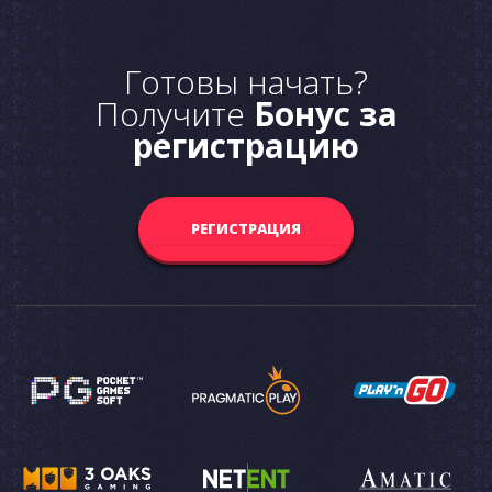
Готовы начать?
Получите
Бонус за
регистрацию
РЕГИСТРАЦИЯ