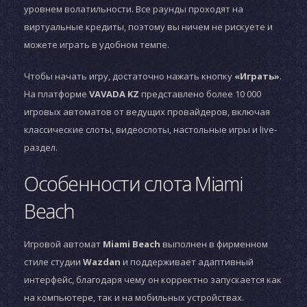
уровнем волатильности. Все раунды проходят на
виртуальные кредиты, поэтому вы ничем не рискуете и
можете играть в удобном темпе.
Чтобы начать игру, достаточно нажать кнопку
«Играть»
.
На платформе
VAVADA KZ
представлено более 10 000
игровых автоматов от ведущих провайдеров, включая
классические слоты, видеослоты, настольные игры и live-
раздел.
Особенности слота Miami
Beach
Игровой автомат
Miami Beach
выполнен в фирменном
стиле студии
Wazdan
и поддерживает адаптивный
интерфейс, благодаря чему он корректно запускается как
на компьютере, так и на мобильных устройствах.