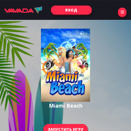
ВХОД
Miami Beach
ЗАПУСТИТЬ ИГРУ