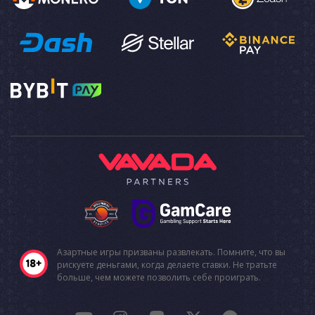
Азартные игры призваны развлекать. Помните, что вы
рискуете деньгами, когда делаете ставки. Не тратьте
больше, чем можете позволить себе проиграть.