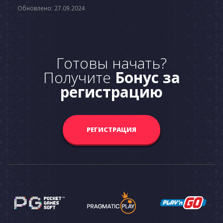
Обновлено:
27.09.2024
Готовы начать?
Получите
Бонус за
регистрацию
РЕГИСТРАЦИЯ