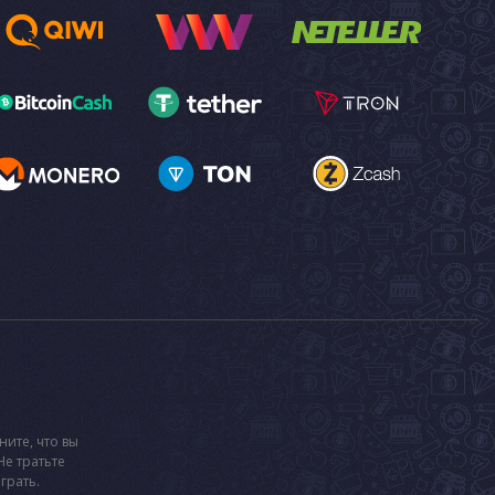
ите, что вы
Не тратьте
грать.