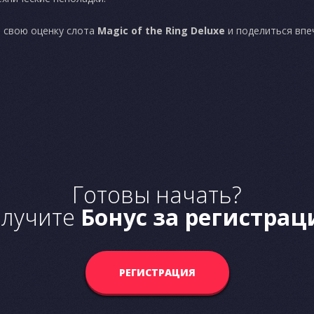
 свою оценку слота
Magic of the Ring Deluxe
и поделиться впе
Готовы начать?
лучите
Бонус за регистра
РЕГИСТРАЦИЯ