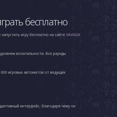
играть бесплатно
запустить игру бесплатно на сайте
VAVADA
уровнем волатильности. Все раунды
 000 игровых автоматов от ведущих
даптивный интерфейс, благодаря чему он