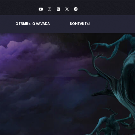
ОТЗЫВЫ О VAVADA
КОНТАКТЫ