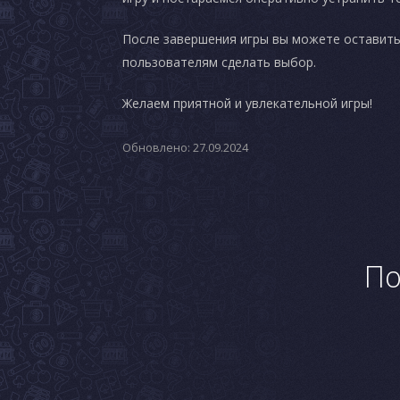
После завершения игры вы можете оставить
пользователям сделать выбор.
Желаем приятной и увлекательной игры!
Обновлено:
27.09.2024
По