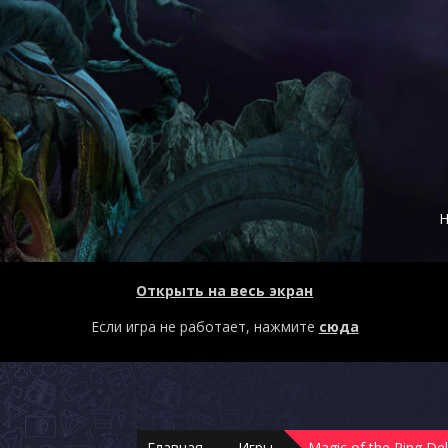
Н
Открыть на весь экран
Если игра не работает, нажмите
сюда
Главная
Игры
Magic of the Ring De