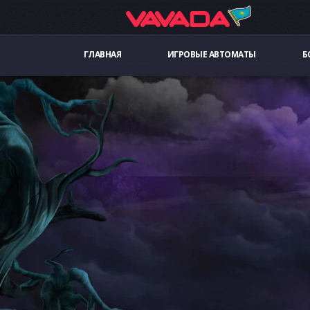
ГЛАВНАЯ
ИГРОВЫЕ АВТОМАТЫ
Б