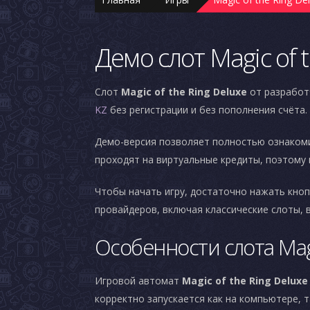
Демо слот Magic of 
Слот
Magic of the Ring Deluxe
от разрабо
KZ
без регистрации и без пополнения счёта.
Демо-версия позволяет полностью ознакоми
проходят на виртуальные кредиты, поэтому 
Чтобы начать игру, достаточно нажать кно
провайдеров, включая классические слоты, в
Особенности слота Magi
Игровой автомат
Magic of the Ring Deluxe
корректно запускается как на компьютере, т