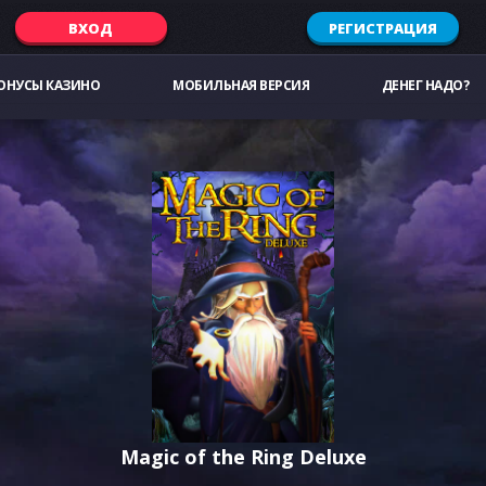
ВХОД
РЕГИСТРАЦИЯ
ОНУСЫ КАЗИНО
МОБИЛЬНАЯ ВЕРСИЯ
ДЕНЕГ НАДО?
Magic of the Ring Deluxe