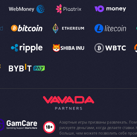
Азартные игры призваны развлекать. Помн
рискуете деньгами, когда делаете ставки. 
больше, чем можете позволить себе прои