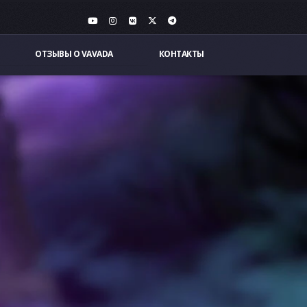
ОТЗЫВЫ О VAVADA
КОНТАКТЫ