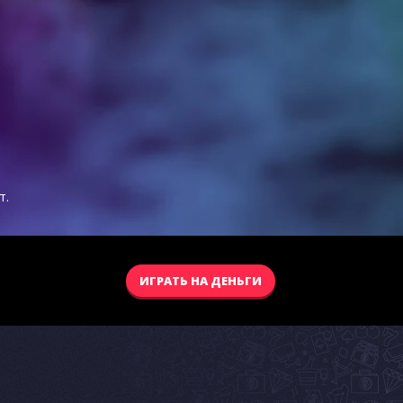
т.
ИГРАТЬ НА ДЕНЬГИ