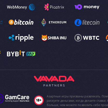
Азартные игры призваны развлекать. Помн
рискуете деньгами, когда делаете ставки. 
больше, чем можете позволить себе прои