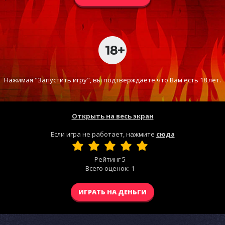
Нажимая "Запустить игру", вы подтверждаете что Вам есть 18 лет.
Открыть на весь экран
Если игра не работает, нажмите
сюда
Рейтинг
5
Всего оценок:
1
ИГРАТЬ НА ДЕНЬГИ