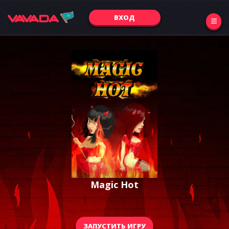
ВХОД
Magic Hot
ЗАПУСТИТЬ ИГРУ