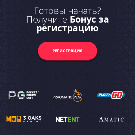
Готовы начать?
Получите
Бонус за
регистрацию
РЕГИСТРАЦИЯ