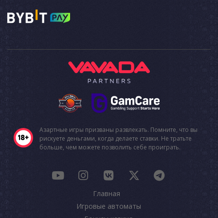
Азартные игры призваны развлекать. Помните, что вы
рискуете деньгами, когда делаете ставки. Не тратьте
больше, чем можете позволить себе проиграть.
Главная
Игровые автоматы