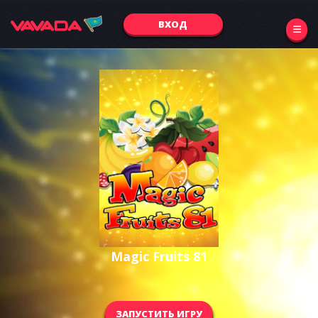
ВХОД
Magic Fruits 81
ЗАПУСТИТЬ ИГРУ