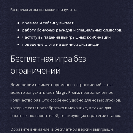
Во время игры вы можете изучить:
правила и таблицу выплат;
работу бонусных раундов и специальных символов;
частоту выпадения выигрышных комбинаций;
поведение слота на длинной дистанции.
Бесплатная игра без
ограничений
Демо-режим не имеет временных ограничений — вы
можете запускать слот
Magic Fruits
неограниченное
количество раз. Это особенно удобно для новых игроков,
которые хотят разобраться в механике, а также для
опытных пользователей, тестирующих стратегии ставок.
Обратите внимание: в бесплатной версии выигрыши