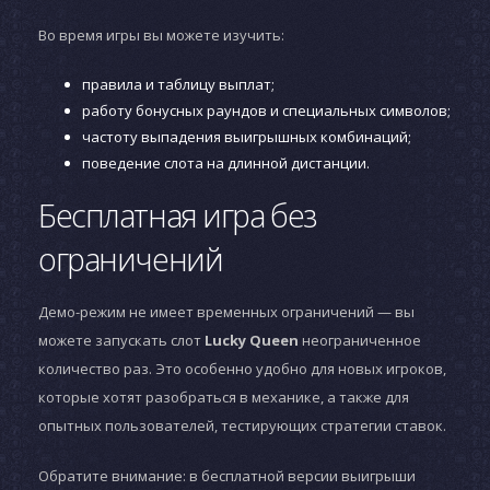
Во время игры вы можете изучить:
правила и таблицу выплат;
работу бонусных раундов и специальных символов;
частоту выпадения выигрышных комбинаций;
поведение слота на длинной дистанции.
Бесплатная игра без
ограничений
Демо-режим не имеет временных ограничений — вы
можете запускать слот
Lucky Queen
неограниченное
количество раз. Это особенно удобно для новых игроков,
которые хотят разобраться в механике, а также для
опытных пользователей, тестирующих стратегии ставок.
Обратите внимание: в бесплатной версии выигрыши