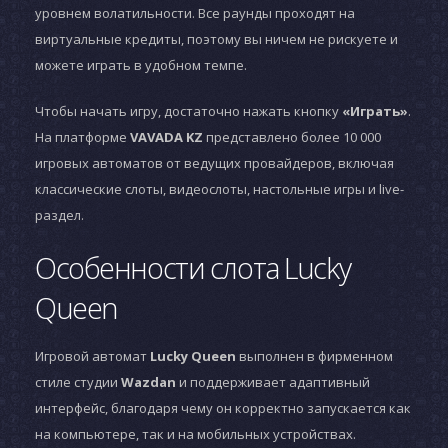
уровнем волатильности. Все раунды проходят на
виртуальные кредиты, поэтому вы ничем не рискуете и
можете играть в удобном темпе.
Чтобы начать игру, достаточно нажать кнопку
«Играть»
.
На платформе
VAVADA KZ
представлено более 10 000
игровых автоматов от ведущих провайдеров, включая
классические слоты, видеослоты, настольные игры и live-
раздел.
Особенности слота Lucky
Queen
Игровой автомат
Lucky Queen
выполнен в фирменном
стиле студии
Wazdan
и поддерживает адаптивный
интерфейс, благодаря чему он корректно запускается как
на компьютере, так и на мобильных устройствах.