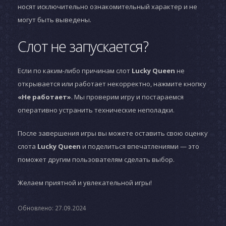
носят исключительно ознакомительный характер и не
могут быть выведены.
Слот не запускается?
Если по каким-либо причинам слот
Lucky Queen
не
открывается или работает некорректно, нажмите кнопку
«Не работает»
. Мы проверим игру и постараемся
оперативно устранить технические неполадки.
После завершения игры вы можете оставить свою оценку
слота
Lucky Queen
и поделиться впечатлениями — это
поможет другим пользователям сделать выбор.
Желаем приятной и увлекательной игры!
Обновлено:
27.09.2024