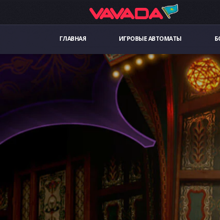
ГЛАВНАЯ
ИГРОВЫЕ АВТОМАТЫ
Б