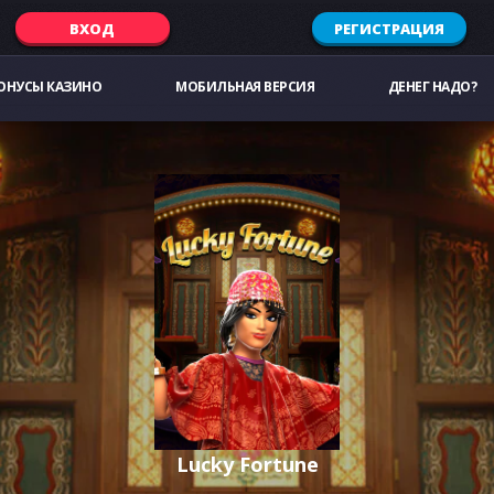
ВХОД
РЕГИСТРАЦИЯ
ОНУСЫ КАЗИНО
МОБИЛЬНАЯ ВЕРСИЯ
ДЕНЕГ НАДО?
Lucky Fortune