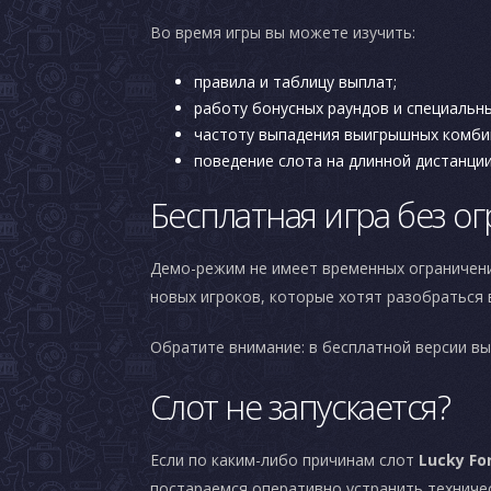
Во время игры вы можете изучить:
правила и таблицу выплат;
работу бонусных раундов и специальн
частоту выпадения выигрышных комби
поведение слота на длинной дистанции
Бесплатная игра без о
Демо-режим не имеет временных ограничен
новых игроков, которые хотят разобраться 
Обратите внимание: в бесплатной версии в
Слот не запускается?
Если по каким-либо причинам слот
Lucky Fo
постараемся оперативно устранить техничес