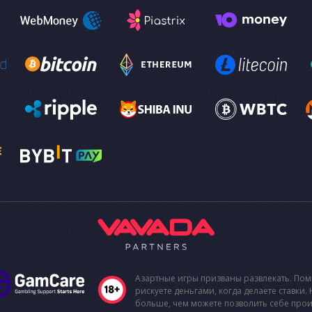
Азартные игры призваны развлекать. Помн
рискуете деньгами, когда делаете ставки. 
больше, чем можете позволить себе прои