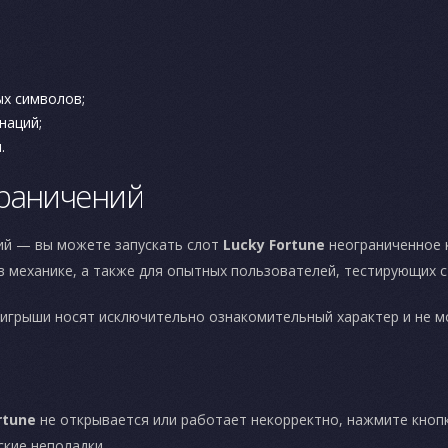
ых символов;
наций;
.
граничений
ий — вы можете запускать слот
Lucky Fortune
неограниченное к
в механике, а также для опытных пользователей, тестирующих с
ыигрыши носят исключительно ознакомительный характер и не м
rtune
не открывается или работает некорректно, нажмите кноп
кие неполадки.