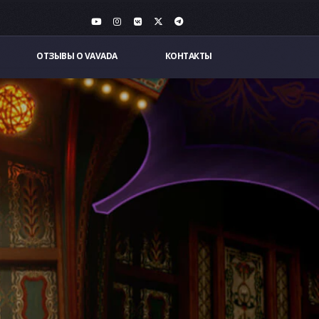
ОТЗЫВЫ О VAVADA
КОНТАКТЫ