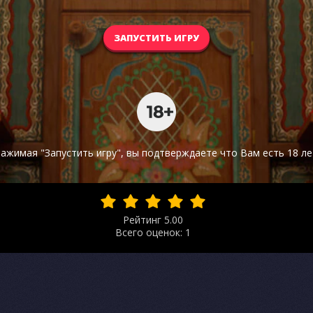
ЗАПУСТИТЬ ИГРУ
ажимая "Запустить игру", вы подтверждаете что Вам есть 18 ле
Рейтинг
5.00
Всего оценок:
1