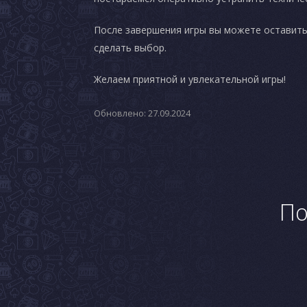
После завершения игры вы можете оставить
сделать выбор.
Желаем приятной и увлекательной игры!
Обновлено:
27.09.2024
По