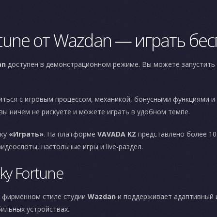
rtune от Wazdan — играть бе
an
доступен в демонстрационном режиме. Вы можете запустить 
ться с игровым процессом, механикой, бонусными функциями и 
вы ничем не рискуете и можете играть в удобном темпе.
пку
«Играть»
. На платформе
VAVADA KZ
представлено более 10
идеослоты, настольные игры и live-раздел.
ky Fortune
 фирменном стиле студии
Wazdan
и поддерживает адаптивный и
бильных устройствах.