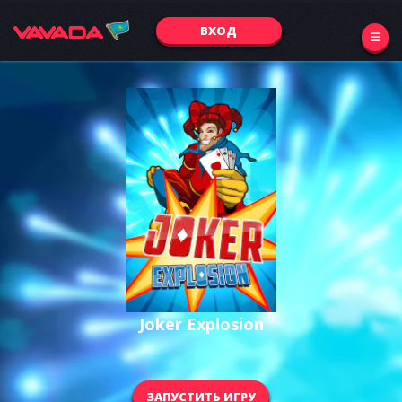
ВХОД
Joker Explosion
ЗАПУСТИТЬ ИГРУ