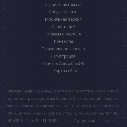
Игровые автоматы
Бонусы казино
Мобильная версия
Денег надо?
Отзывы о VAVADA
Контакты
Официальное зеркало
Регистрация
Скачать Android и iOS
Карта сайта
VAVADA Casino, 2026 год
работает в соответствии с законами об
азартных играх государства Кюрасао. Оператором сайта является
Nadontil Limited, 25 Voukourestiou, NEPTUNE HOUSE, 1st floor, Flat 11,
3045, Limassol, Cyprus; Quirfad Limited, 25 Voukourestiou, NEPTUNE
HOUSE, 1st floor, Flat 11, 3045, Limassol, Cyprus; и имеет лицензию,