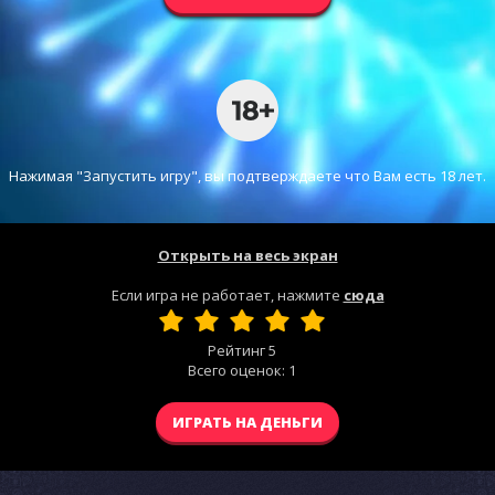
Нажимая "Запустить игру", вы подтверждаете что Вам есть 18 лет.
Открыть на весь экран
Если игра не работает, нажмите
сюда
Рейтинг
5
Всего оценок:
1
ИГРАТЬ НА ДЕНЬГИ