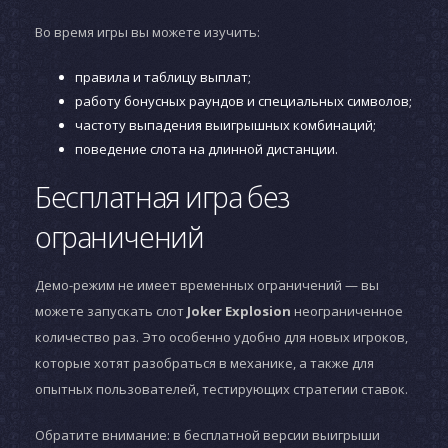
Во время игры вы можете изучить:
правила и таблицу выплат;
работу бонусных раундов и специальных символов;
частоту выпадения выигрышных комбинаций;
поведение слота на длинной дистанции.
Бесплатная игра без
ограничений
Демо-режим не имеет временных ограничений — вы
можете запускать слот
Joker Explosion
неограниченное
количество раз. Это особенно удобно для новых игроков,
которые хотят разобраться в механике, а также для
опытных пользователей, тестирующих стратегии ставок.
Обратите внимание: в бесплатной версии выигрыши