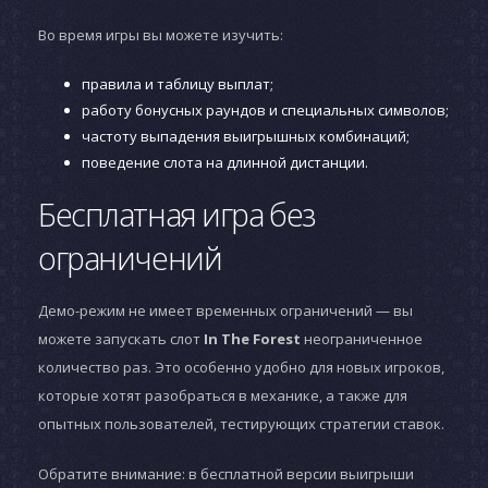
Во время игры вы можете изучить:
правила и таблицу выплат;
работу бонусных раундов и специальных символов;
частоту выпадения выигрышных комбинаций;
поведение слота на длинной дистанции.
Бесплатная игра без
ограничений
Демо-режим не имеет временных ограничений — вы
можете запускать слот
In The Forest
неограниченное
количество раз. Это особенно удобно для новых игроков,
которые хотят разобраться в механике, а также для
опытных пользователей, тестирующих стратегии ставок.
Обратите внимание: в бесплатной версии выигрыши