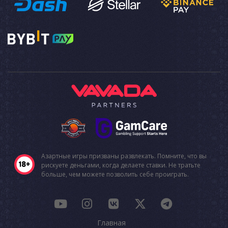
Азартные игры призваны развлекать. Помните, что вы
рискуете деньгами, когда делаете ставки. Не тратьте
больше, чем можете позволить себе проиграть.
Главная