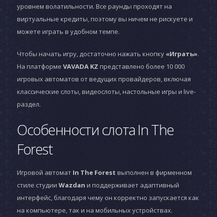
уровнем волатильности. Все раунды проходят на
виртуальные кредиты, поэтому вы ничем не рискуете и
можете играть в удобном темпе.
Чтобы начать игру, достаточно нажать кнопку
«Играть»
.
На платформе
VAVADA KZ
представлено более 10 000
игровых автоматов от ведущих провайдеров, включая
классические слоты, видеослоты, настольные игры и live-
раздел.
Особенности слота In The
Forest
Игровой автомат
In The Forest
выполнен в фирменном
стиле студии
Wazdan
и поддерживает адаптивный
интерфейс, благодаря чему он корректно запускается как
на компьютере, так и на мобильных устройствах.