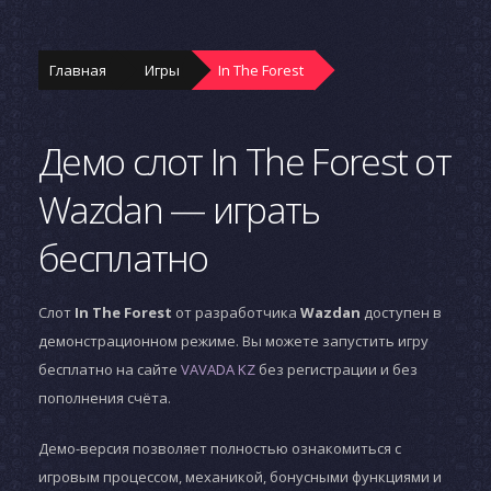
Главная
Игры
In The Forest
Демо слот In The Forest от
Wazdan — играть
бесплатно
Слот
In The Forest
от разработчика
Wazdan
доступен в
демонстрационном режиме. Вы можете запустить игру
бесплатно на сайте
VAVADA KZ
без регистрации и без
пополнения счёта.
Демо-версия позволяет полностью ознакомиться с
игровым процессом, механикой, бонусными функциями и