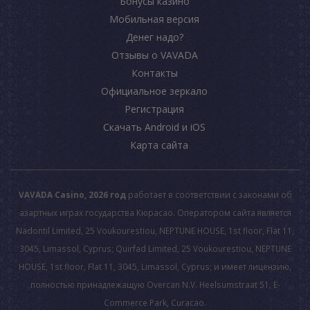
Бонусы казино
Мобильная версия
Денег надо?
Отзывы о VAVADA
Контакты
Официальное зеркало
Регистрация
Скачать Android и iOS
Карта сайта
VAVADA Casino, 2026 год
работает в соответствии с законами об
азартных играх государства Кюрасао. Оператором сайта является
Nadontil Limited, 25 Voukourestiou, NEPTUNE HOUSE, 1st floor, Flat 11,
3045, Limassol, Cyprus; Quirfad Limited, 25 Voukourestiou, NEPTUNE
HOUSE, 1st floor, Flat 11, 3045, Limassol, Cyprus; и имеет лицензию,
полностью принадлежащую Overcan N.V. Heelsumstraat 51, E-
Commerce Park, Curacao.