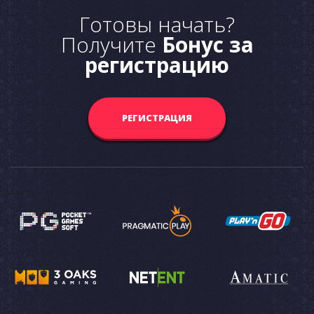
Готовы начать?
Получите
Бонус за
регистрацию
РЕГИСТРАЦИЯ