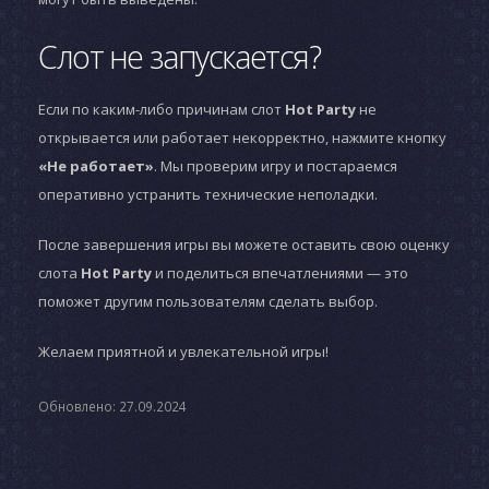
Слот не запускается?
Если по каким-либо причинам слот
Hot Party
не
открывается или работает некорректно, нажмите кнопку
«Не работает»
. Мы проверим игру и постараемся
оперативно устранить технические неполадки.
После завершения игры вы можете оставить свою оценку
слота
Hot Party
и поделиться впечатлениями — это
поможет другим пользователям сделать выбор.
Желаем приятной и увлекательной игры!
Обновлено:
27.09.2024