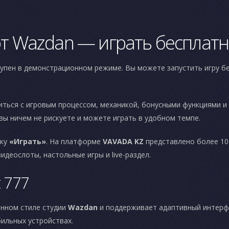
от Wazdan — играть бесплат
упен в демонстрационном режиме. Вы можете запустить игру б
ться с игровым процессом, механикой, бонусными функциями и 
вы ничем не рискуете и можете играть в удобном темпе.
пку
«Играть»
. На платформе
VAVADA KZ
представлено более 10
идеослоты, настольные игры и live-раздел.
 777
нном стиле студии
Wazdan
и поддерживает адаптивный интерфе
бильных устройствах.