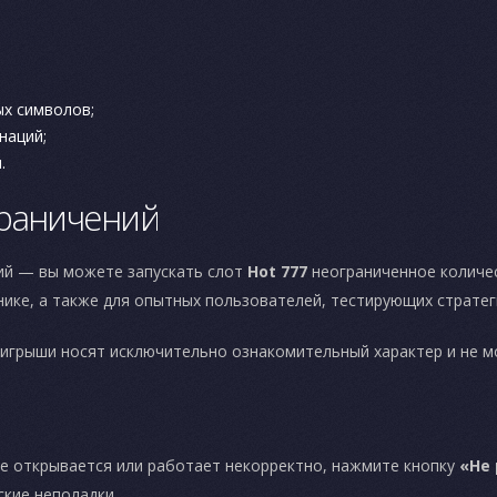
ых символов;
наций;
.
граничений
ий — вы можете запускать слот
Hot 777
неограниченное количес
нике, а также для опытных пользователей, тестирующих стратег
ыигрыши носят исключительно ознакомительный характер и не м
е открывается или работает некорректно, нажмите кнопку
«Не
кие неполадки.