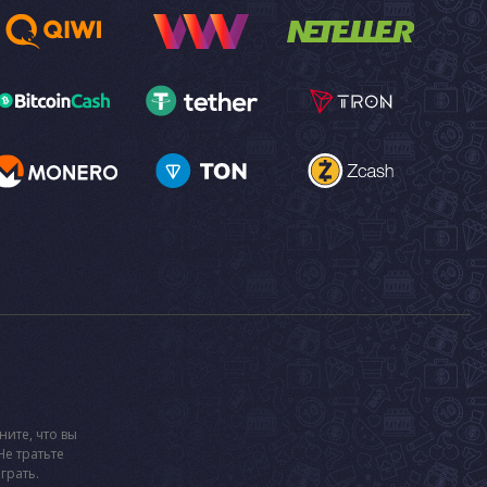
ите, что вы
Не тратьте
грать.