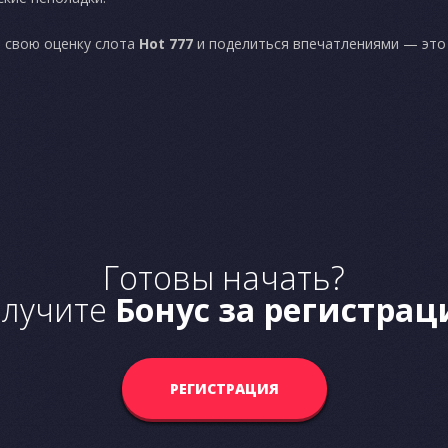
 свою оценку слота
Hot 777
и поделиться впечатлениями — это
Готовы начать?
лучите
Бонус за регистра
РЕГИСТРАЦИЯ