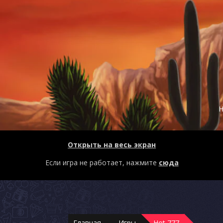
Н
Открыть на весь экран
Если игра не работает, нажмите
сюда
Главная
Игры
Hot 777