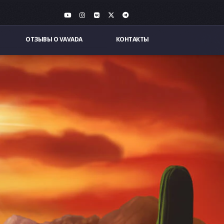
ОТЗЫВЫ О VAVADA
КОНТАКТЫ