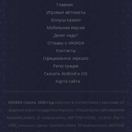
Главная
Игровые автоматы
Бонусы казино
Мобильная версия
Денег надо?
Отзывы о VAVADA
Контакты
Официальное зеркало
Регистрация
Скачать Android и iOS
Карта сайта
VAVADA Casino, 2026 год
работает в соответствии с законами об
азартных играх государства Кюрасао. Оператором сайта является
Nadontil Limited, 25 Voukourestiou, NEPTUNE HOUSE, 1st floor, Flat 11,
3045, Limassol, Cyprus; Quirfad Limited, 25 Voukourestiou, NEPTUNE