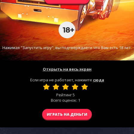
Нажимая "Запустить игру", вы подтверждаете что Вам есть 18 лет.
Открыть на весь экран
Если игра не работает, нажмите
сюда
Рейтинг
5
Всего оценок:
1
ИГРАТЬ НА ДЕНЬГИ