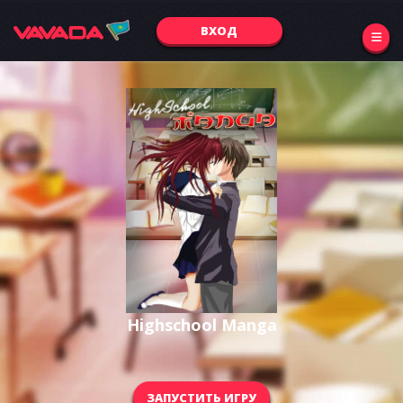
ВХОД
Highschool Manga
ЗАПУСТИТЬ ИГРУ