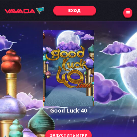
ВХОД
Good Luck 40
ЗАПУСТИТЬ ИГРУ