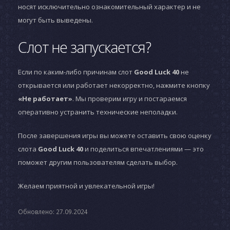
носят исключительно ознакомительный характер и не
могут быть выведены.
Слот не запускается?
Если по каким-либо причинам слот
Good Luck 40
не
открывается или работает некорректно, нажмите кнопку
«Не работает»
. Мы проверим игру и постараемся
оперативно устранить технические неполадки.
После завершения игры вы можете оставить свою оценку
слота
Good Luck 40
и поделиться впечатлениями — это
поможет другим пользователям сделать выбор.
Желаем приятной и увлекательной игры!
Обновлено:
27.09.2024