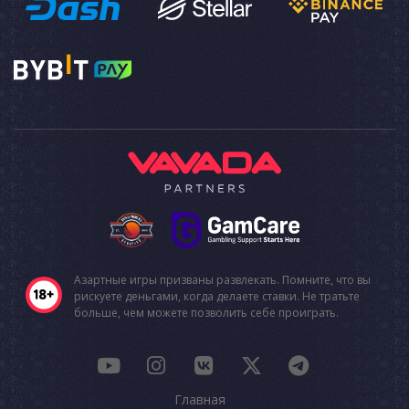
Азартные игры призваны развлекать. Помните, что вы
рискуете деньгами, когда делаете ставки. Не тратьте
больше, чем можете позволить себе проиграть.
Главная