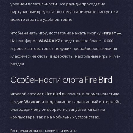
уровнем волатильности. Все раунды проходят на
виртуальные кредиты, поэтому вы ничем не рискуете и
можете играть в удобном темпе.
Чтобы начать игру, достаточно нажать кнопку
«Играть»
.
На платформе
VAVADA KZ
представлено более 10 000
игровых автоматов от ведущих провайдеров, включая
классические слоты, видеослоты, настольные игры и live-
раздел.
Особенности слота Fire Bird
Игровой автомат
Fire Bird
выполнен в фирменном стиле
студии
Wazdan
и поддерживает адаптивный интерфейс,
благодаря чему он корректно запускается как на
компьютере, так и на мобильных устройствах.
Во время игры вы можете изучить: