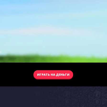
т.
ИГРАТЬ НА ДЕНЬГИ