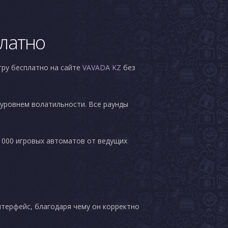
платно
гру бесплатно на сайте
VAVADA KZ
без
уровнем волатильности. Все раунды
 000 игровых автоматов от ведущих
терфейс, благодаря чему он корректно