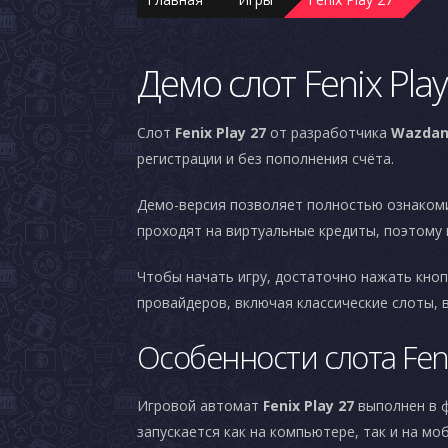
Демо слот Fenix Pla
Слот
Fenix Play 27
от разработчика
Wazda
регистрации и без пополнения счёта.
Демо-версия позволяет полностью ознакоми
проходят на виртуальные кредиты, поэтому 
Чтобы начать игру, достаточно нажать кно
провайдеров, включая классические слоты, в
Особенности слота Feni
Игровой автомат
Fenix Play 27
выполнен в 
запускается как на компьютере, так и на мо