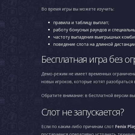
Во время игры вы можете изучить:
правила и таблицу выплат;
работу бонусных раундов и специальн
частоту выпадения выигрышных комби
поведение слота на длинной дистанции
Бесплатная игра без о
Демо-режим не имеет временных ограничен
новых игроков, которые хотят разобраться 
Обратите внимание: в бесплатной версии в
Слот не запускается?
Если по каким-либо причинам слот
Fenix Pla
постараемся оперативно устранить техничес