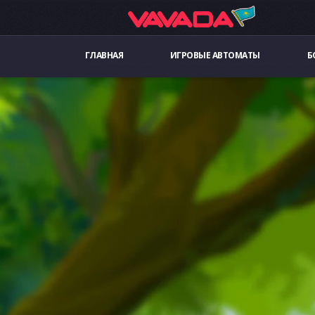
ГЛАВНАЯ
ИГРОВЫЕ АВТОМАТЫ
Б