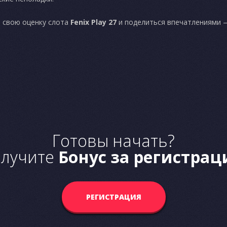
 свою оценку слота
Fenix Play 27
и поделиться впечатлениями 
Готовы начать?
лучите
Бонус за регистра
РЕГИСТРАЦИЯ