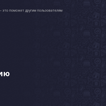
— это поможет другим пользователям
цию