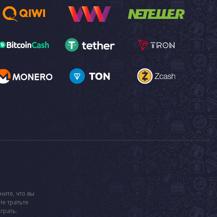
ите, что вы
Не тратьте
грать.