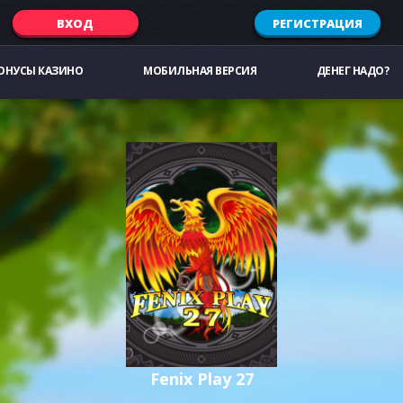
ВХОД
РЕГИСТРАЦИЯ
ОНУСЫ КАЗИНО
МОБИЛЬНАЯ ВЕРСИЯ
ДЕНЕГ НАДО?
Fenix Play 27