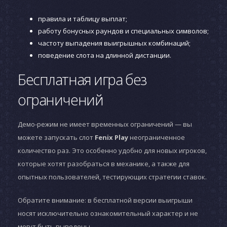
правила и таблицу выплат;
работу бонусных раундов и специальных символов;
частоту выпадения выигрышных комбинаций;
поведение слота на длинной дистанции.
Бесплатная игра без
ограничений
Демо-режим не имеет временных ограничений — вы
можете запускать слот
Fenix Play
неограниченное
количество раз. Это особенно удобно для новых игроков,
которые хотят разобраться в механике, а также для
опытных пользователей, тестирующих стратегии ставок.
Обратите внимание: в бесплатной версии выигрыши
носят исключительно ознакомительный характер и не
могут быть выведены.