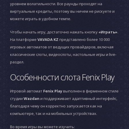
уровнем волатильности. Все раунды проходят на
виртуальные кредиты, поэтому вы ничем не рискуете и
можете играть в удобном темпе.
Чтобы начать игру, достаточно нажать кнопку
«Играть»
.
На платформе
VAVADA KZ
представлено более 10 000
игровых автоматов от ведущих провайдеров, включая
классические слоты, видеослоты, настольные игры и live-
раздел.
Особенности слота Fenix Play
Игровой автомат
Fenix Play
выполнен в фирменном стиле
студии
Wazdan
и поддерживает адаптивный интерфейс,
благодаря чему он корректно запускается как на
компьютере, так и на мобильных устройствах.
Во время игры вы можете изучить: