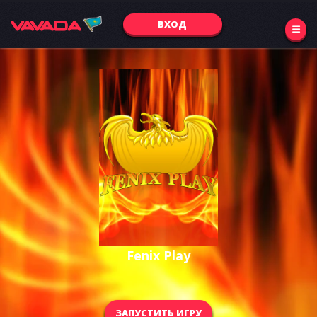
ВХОД
Fenix Play
ЗАПУСТИТЬ ИГРУ