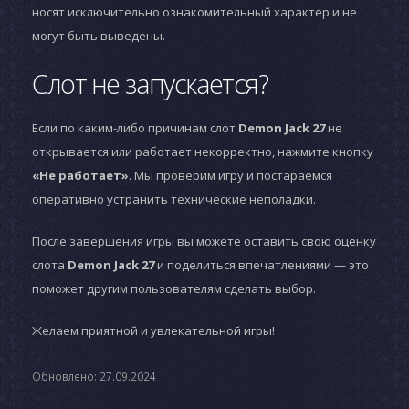
носят исключительно ознакомительный характер и не
могут быть выведены.
Слот не запускается?
Если по каким-либо причинам слот
Demon Jack 27
не
открывается или работает некорректно, нажмите кнопку
«Не работает»
. Мы проверим игру и постараемся
оперативно устранить технические неполадки.
После завершения игры вы можете оставить свою оценку
слота
Demon Jack 27
и поделиться впечатлениями — это
поможет другим пользователям сделать выбор.
Желаем приятной и увлекательной игры!
Обновлено:
27.09.2024