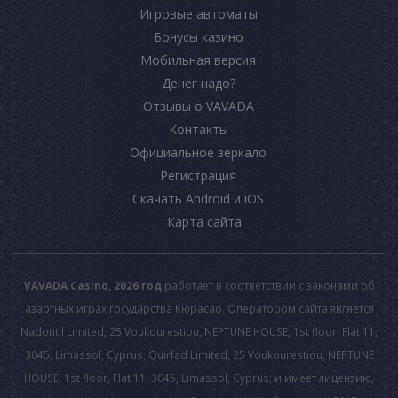
Игровые автоматы
Бонусы казино
Мобильная версия
Денег надо?
Отзывы о VAVADA
Контакты
Официальное зеркало
Регистрация
Скачать Android и iOS
Карта сайта
VAVADA Casino, 2026 год
работает в соответствии с законами об
азартных играх государства Кюрасао. Оператором сайта является
Nadontil Limited, 25 Voukourestiou, NEPTUNE HOUSE, 1st floor, Flat 11,
3045, Limassol, Cyprus; Quirfad Limited, 25 Voukourestiou, NEPTUNE
HOUSE, 1st floor, Flat 11, 3045, Limassol, Cyprus; и имеет лицензию,