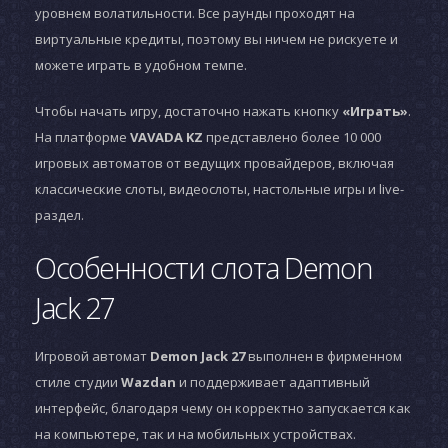
уровнем волатильности. Все раунды проходят на
виртуальные кредиты, поэтому вы ничем не рискуете и
можете играть в удобном темпе.
Чтобы начать игру, достаточно нажать кнопку
«Играть»
.
На платформе
VAVADA KZ
представлено более 10 000
игровых автоматов от ведущих провайдеров, включая
классические слоты, видеослоты, настольные игры и live-
раздел.
Особенности слота Demon
Jack 27
Игровой автомат
Demon Jack 27
выполнен в фирменном
стиле студии
Wazdan
и поддерживает адаптивный
интерфейс, благодаря чему он корректно запускается как
на компьютере, так и на мобильных устройствах.