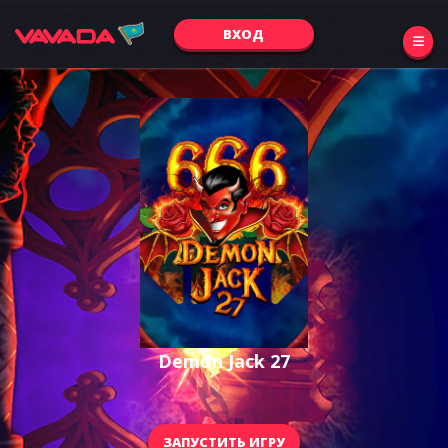
ВХОД
Demon Jack 27
ЗАПУСТИТЬ ИГРУ