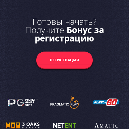
Готовы начать?
Получите
Бонус за
регистрацию
РЕГИСТРАЦИЯ