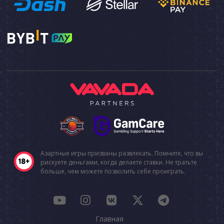
Азартные игры призваны развлекать. Помните, что вы
рискуете деньгами, когда делаете ставки. Не тратьте
больше, чем можете позволить себе проиграть.
Главная