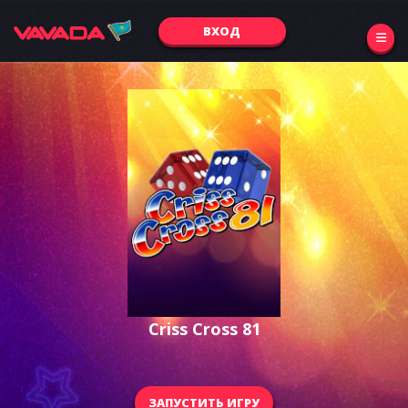
ВХОД
Criss Cross 81
ЗАПУСТИТЬ ИГРУ