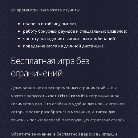
Во время игры вы можете изучить:
правила и таблицу выплат;
работу бонусных раундов и специальных символов;
частоту выпадения выигрышных комбинаций;
поведение слота на длинной дистанции.
Бесплатная игра без
ограничений
Демо-режим не имеет временных ограничений — вы
можете запускать слот
Criss Cross 81
неограниченное
количество раз. Это особенно удобно для новых игроков,
которые хотят разобраться в механике, а также для
опытных пользователей, тестирующих стратегии ставок.
Обратите внимание: в бесплатной версии выигрыши