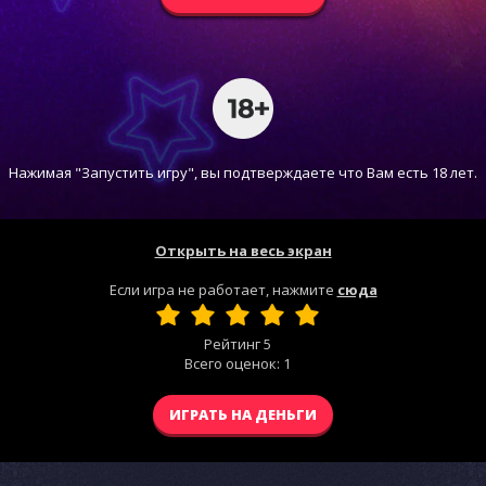
Нажимая "Запустить игру", вы подтверждаете что Вам есть 18 лет.
Открыть на весь экран
Если игра не работает, нажмите
сюда
Рейтинг
5
Всего оценок:
1
ИГРАТЬ НА ДЕНЬГИ