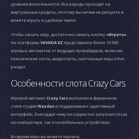
уровнем волатильности. Все раунды проходят на
виртуальные кредиты, поэтому вы ничем не рискуете и
можете играть в удобном темпе.
Чтобы начать игру, достаточно нажать кнопку
«Играть»
.
На платформе
VAVADA KZ
представлено более 10 000
игровых автоматов от ведущих провайдеров, включая
классические слоты, видеослоты, настольные игры и live-
раздел.
Особенности слота Crazy Cars
Игровой автомат
Crazy Cars
выполнен в фирменном
стиле студии
Wazdan
и поддерживает адаптивный
интерфейс, благодаря чему он корректно запускается как
на компьютере, так и на мобильных устройствах.
Во время игры вы можете изучить: