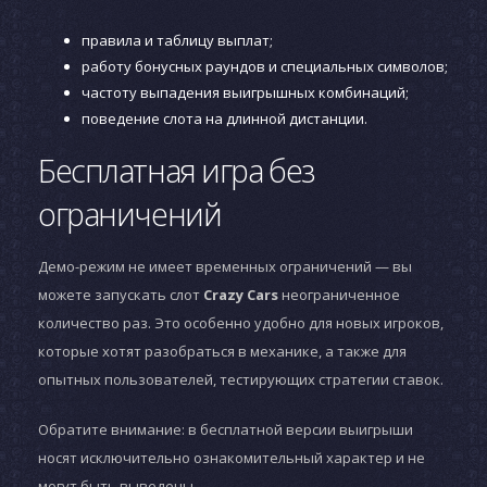
правила и таблицу выплат;
работу бонусных раундов и специальных символов;
частоту выпадения выигрышных комбинаций;
поведение слота на длинной дистанции.
Бесплатная игра без
ограничений
Демо-режим не имеет временных ограничений — вы
можете запускать слот
Crazy Cars
неограниченное
количество раз. Это особенно удобно для новых игроков,
которые хотят разобраться в механике, а также для
опытных пользователей, тестирующих стратегии ставок.
Обратите внимание: в бесплатной версии выигрыши
носят исключительно ознакомительный характер и не
могут быть выведены.