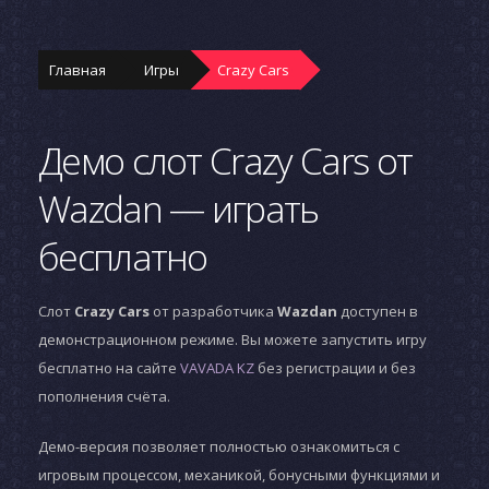
Главная
Игры
Crazy Cars
Демо слот Crazy Cars от
Wazdan — играть
бесплатно
Слот
Crazy Cars
от разработчика
Wazdan
доступен в
демонстрационном режиме. Вы можете запустить игру
бесплатно на сайте
VAVADA KZ
без регистрации и без
пополнения счёта.
Демо-версия позволяет полностью ознакомиться с
игровым процессом, механикой, бонусными функциями и