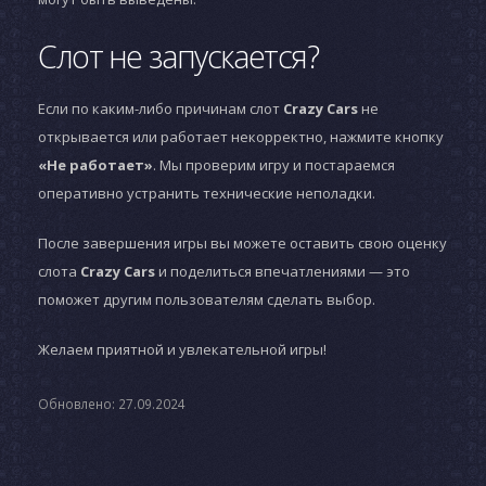
Слот не запускается?
Если по каким-либо причинам слот
Crazy Cars
не
открывается или работает некорректно, нажмите кнопку
«Не работает»
. Мы проверим игру и постараемся
оперативно устранить технические неполадки.
После завершения игры вы можете оставить свою оценку
слота
Crazy Cars
и поделиться впечатлениями — это
поможет другим пользователям сделать выбор.
Желаем приятной и увлекательной игры!
Обновлено:
27.09.2024