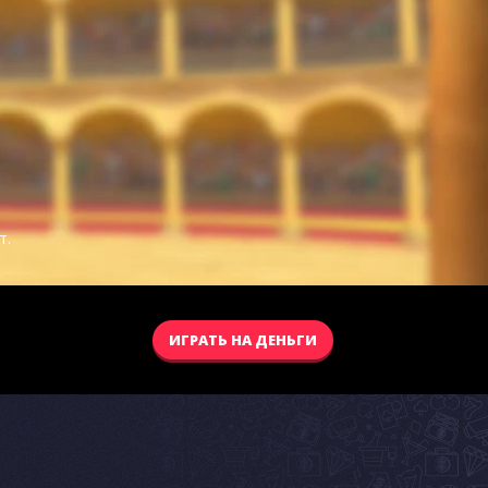
т.
ИГРАТЬ НА ДЕНЬГИ