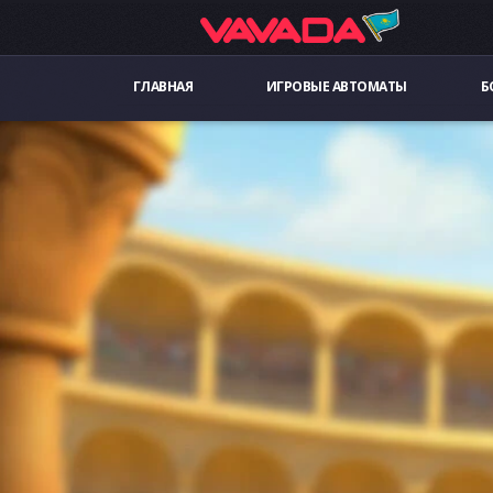
ГЛАВНАЯ
ИГРОВЫЕ АВТОМАТЫ
Б