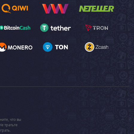
ите, что вы
Не тратьте
грать.