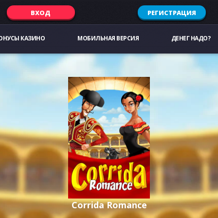
ВХОД
РЕГИСТРАЦИЯ
ОНУСЫ КАЗИНО
МОБИЛЬНАЯ ВЕРСИЯ
ДЕНЕГ НАДО?
Corrida Romance