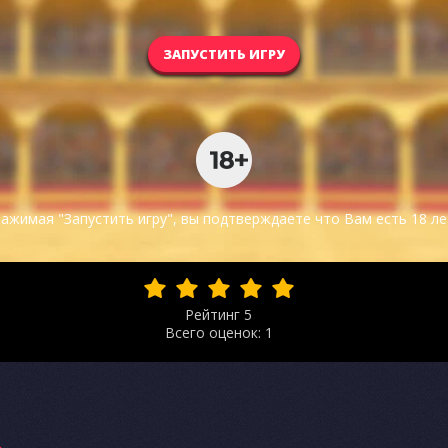
ЗАПУСТИТЬ ИГРУ
ажимая "Запустить игру", вы подтверждаете что Вам есть 18 ле
Рейтинг
5
Всего оценок:
1