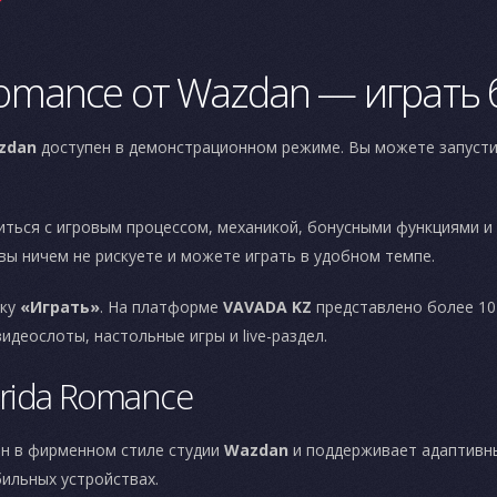
Romance от Wazdan — играть
zdan
доступен в демонстрационном режиме. Вы можете запусти
ться с игровым процессом, механикой, бонусными функциями и 
вы ничем не рискуете и можете играть в удобном темпе.
пку
«Играть»
. На платформе
VAVADA KZ
представлено более 10
идеослоты, настольные игры и live-раздел.
rida Romance
н в фирменном стиле студии
Wazdan
и поддерживает адаптивны
бильных устройствах.