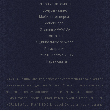
Игровые автоматы
Бонусы казино
Мобильная версия
Денег надо?
Отзывы о VAVADA
Контакты
Официальное зеркало
Регистрация
Скачать Android и iOS
Карта сайта
VAVADA Casino, 2026 год
работает в соответствии с законами об
азартных играх государства Кюрасао. Оператором сайта является
Nadontil Limited, 25 Voukourestiou, NEPTUNE HOUSE, 1st floor, Flat 11,
3045, Limassol, Cyprus; Quirfad Limited, 25 Voukourestiou, NEPTUNE
HOUSE, 1st floor, Flat 11, 3045, Limassol, Cyprus; и имеет лицензию,