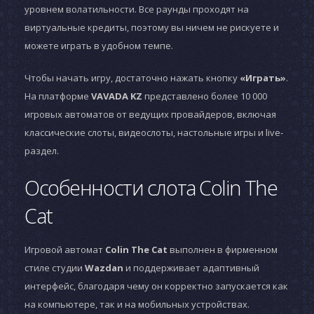
уровнем волатильности. Все раунды проходят на
виртуальные кредиты, поэтому вы ничем не рискуете и
можете играть в удобном темпе.
Чтобы начать игру, достаточно нажать кнопку
«Играть»
.
На платформе
VAVADA KZ
представлено более 10 000
игровых автоматов от ведущих провайдеров, включая
классические слоты, видеослоты, настольные игры и live-
раздел.
Особенности слота Colin The
Cat
Игровой автомат
Colin The Cat
выполнен в фирменном
стиле студии
Wazdan
и поддерживает адаптивный
интерфейс, благодаря чему он корректно запускается как
на компьютере, так и на мобильных устройствах.