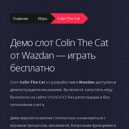
Главная
Игры
Colin The Cat
Демо слот Colin The Cat
от Wazdan — играть
бесплатно
Слот
Colin The Cat
от разработчика
Wazdan
доступен в
демонстрационном режиме. Вы можете запустить игру
бесплатно на сайте
VAVADA KZ
без регистрации и без
пополнения счёта.
Демо-версия позволяет полностью ознакомиться с
игровым процессом, механикой, бонусными функциями и