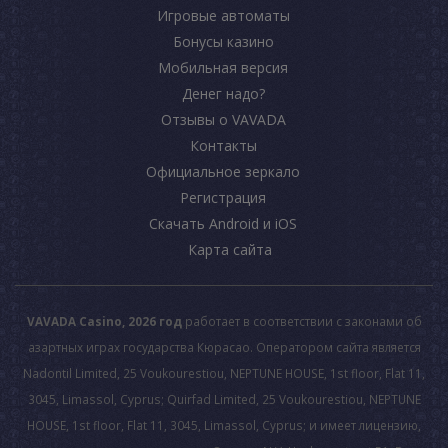
Игровые автоматы
Бонусы казино
Мобильная версия
Денег надо?
Отзывы о VAVADA
Контакты
Официальное зеркало
Регистрация
Скачать Android и iOS
Карта сайта
VAVADA Casino, 2026 год
работает в соответствии с законами об
азартных играх государства Кюрасао. Оператором сайта является
Nadontil Limited, 25 Voukourestiou, NEPTUNE HOUSE, 1st floor, Flat 11,
3045, Limassol, Cyprus; Quirfad Limited, 25 Voukourestiou, NEPTUNE
HOUSE, 1st floor, Flat 11, 3045, Limassol, Cyprus; и имеет лицензию,