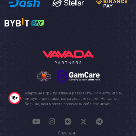
Азартные игры призваны развлекать. Помните, что вы
рискуете деньгами, когда делаете ставки. Не тратьте
больше, чем можете позволить себе проиграть.
Главная