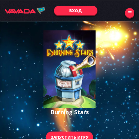
ВХОД
Burning Stars
ЗАПУСТИТЬ ИГРУ