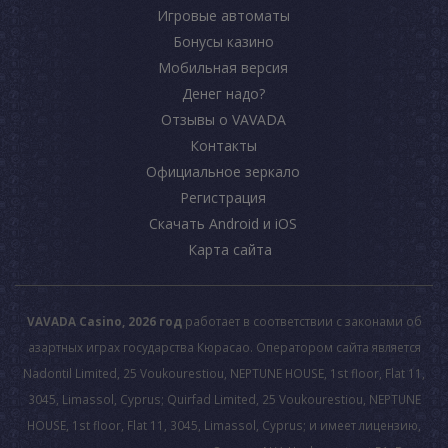
Игровые автоматы
Бонусы казино
Мобильная версия
Денег надо?
Отзывы о VAVADA
Контакты
Официальное зеркало
Регистрация
Скачать Android и iOS
Карта сайта
VAVADA Casino, 2026 год
работает в соответствии с законами об
азартных играх государства Кюрасао. Оператором сайта является
Nadontil Limited, 25 Voukourestiou, NEPTUNE HOUSE, 1st floor, Flat 11,
3045, Limassol, Cyprus; Quirfad Limited, 25 Voukourestiou, NEPTUNE
HOUSE, 1st floor, Flat 11, 3045, Limassol, Cyprus; и имеет лицензию,