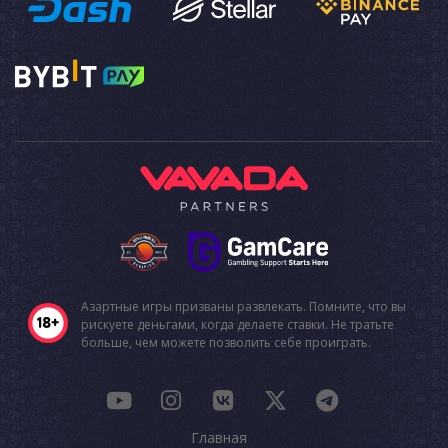
Азартные игры призваны развлекать. Помните, что вы
рискуете деньгами, когда делаете ставки. Не тратьте
больше, чем можете позволить себе проиграть.
Главная