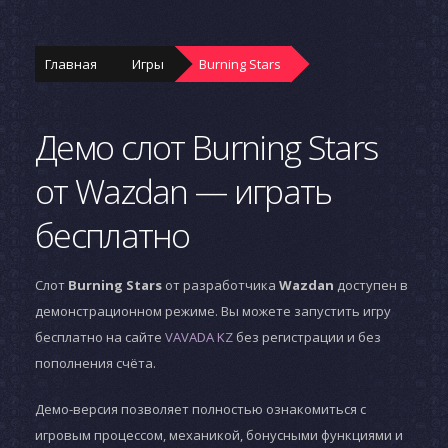
Главная
Игры
Burning Stars
Демо слот Burning Stars
от Wazdan — играть
бесплатно
Слот
Burning Stars
от разработчика
Wazdan
доступен в
демонстрационном режиме. Вы можете запустить игру
бесплатно на сайте
VAVADA KZ
без регистрации и без
пополнения счёта.
Демо-версия позволяет полностью ознакомиться с
игровым процессом, механикой, бонусными функциями и