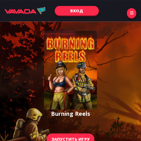
ВХОД
Burning Reels
ЗАПУСТИТЬ ИГРУ