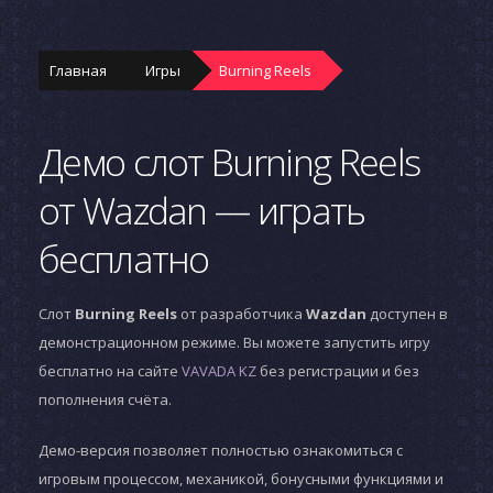
Главная
Игры
Burning Reels
Демо слот Burning Reels
от Wazdan — играть
бесплатно
Слот
Burning Reels
от разработчика
Wazdan
доступен в
демонстрационном режиме. Вы можете запустить игру
бесплатно на сайте
VAVADA KZ
без регистрации и без
пополнения счёта.
Демо-версия позволяет полностью ознакомиться с
игровым процессом, механикой, бонусными функциями и