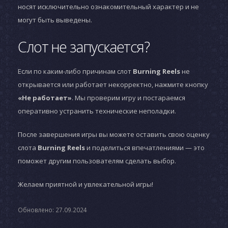
носят исключительно ознакомительный характер и не
могут быть выведены.
Слот не запускается?
Если по каким-либо причинам слот
Burning Reels
не
открывается или работает некорректно, нажмите кнопку
«Не работает»
. Мы проверим игру и постараемся
оперативно устранить технические неполадки.
После завершения игры вы можете оставить свою оценку
слота
Burning Reels
и поделиться впечатлениями — это
поможет другим пользователям сделать выбор.
Желаем приятной и увлекательной игры!
Обновлено:
27.09.2024