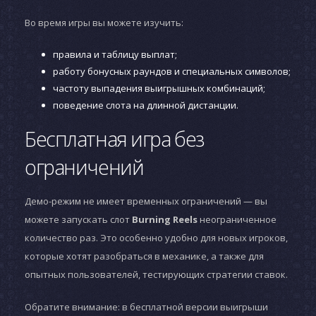
Во время игры вы можете изучить:
правила и таблицу выплат;
работу бонусных раундов и специальных символов;
частоту выпадения выигрышных комбинаций;
поведение слота на длинной дистанции.
Бесплатная игра без
ограничений
Демо-режим не имеет временных ограничений — вы
можете запускать слот
Burning Reels
неограниченное
количество раз. Это особенно удобно для новых игроков,
которые хотят разобраться в механике, а также для
опытных пользователей, тестирующих стратегии ставок.
Обратите внимание: в бесплатной версии выигрыши