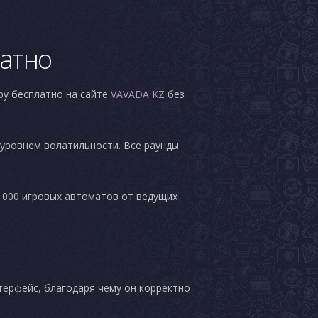
латно
ру бесплатно на сайте
VAVADA KZ
без
уровнем волатильности. Все раунды
 000 игровых автоматов от ведущих
ерфейс, благодаря чему он корректно