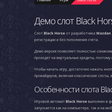
Демо слот Black Ho
Слот
Black Horse
от разработчика
Wazdan
регистрации и без пополнения счёта.
Демо-версия позволяет полностью ознакоми
проходят на виртуальные кредиты, поэтому 
Чтобы начать игру, достаточно нажать кно
провайдеров, включая классические слоты, в
Особенности слота Bla
Игровой автомат
Black Horse
выполнен в ф
запускается как на компьютере, так и на мо