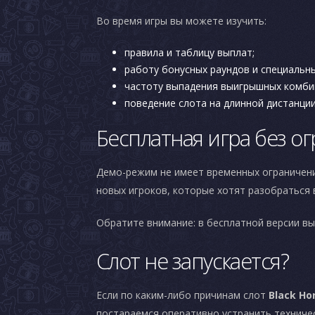
Во время игры вы можете изучить:
правила и таблицу выплат;
работу бонусных раундов и специальн
частоту выпадения выигрышных комби
поведение слота на длинной дистанции
Бесплатная игра без о
Демо-режим не имеет временных ограничен
новых игроков, которые хотят разобраться 
Обратите внимание: в бесплатной версии в
Слот не запускается?
Если по каким-либо причинам слот
Black Ho
постараемся оперативно устранить техничес