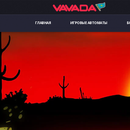
ГЛАВНАЯ
ИГРОВЫЕ АВТОМАТЫ
Б