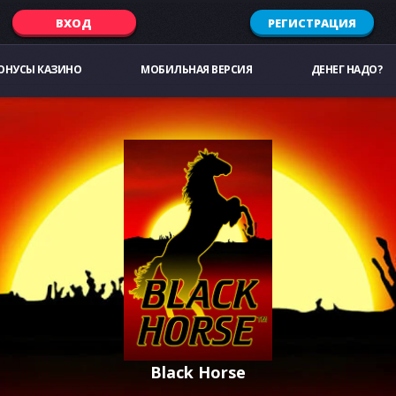
ВХОД
РЕГИСТРАЦИЯ
ОНУСЫ КАЗИНО
МОБИЛЬНАЯ ВЕРСИЯ
ДЕНЕГ НАДО?
Black Horse