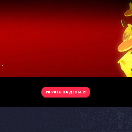
т.
ИГРАТЬ НА ДЕНЬГИ