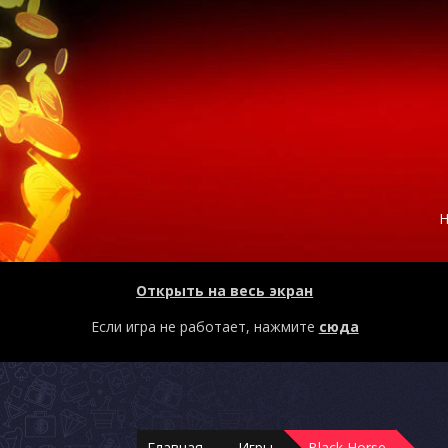
Н
Открыть на весь экран
Если игра не работает, нажмите
сюда
Главная
Игры
Black Horse