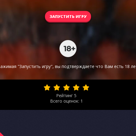
ЗАПУСТИТЬ ИГРУ
ажимая "Запустить игру", вы подтверждаете что Вам есть 18 ле
Рейтинг
5
Всего оценок:
1