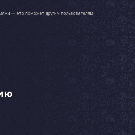
ниями — это поможет другим пользователям
цию