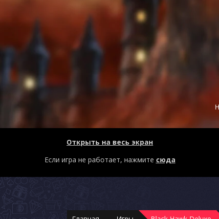
Н
Открыть на весь экран
Если игра не работает, нажмите
сюда
Главная
Игры
Black Hawk Deluxe