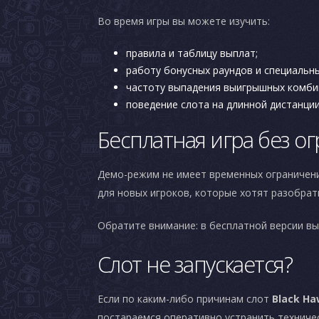
Во время игры вы можете изучить:
правила и таблицу выплат;
работу бонусных раундов и специальн
частоту выпадения выигрышных комби
поведение слота на длинной дистанции
Бесплатная игра без о
Демо-режим не имеет временных ограничен
для новых игроков, которые хотят разобрат
Обратите внимание: в бесплатной версии в
Слот не запускается?
Если по каким-либо причинам слот
Black Ha
постараемся оперативно устранить техничес