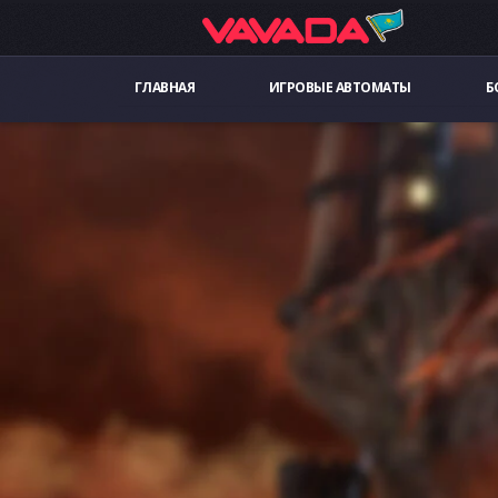
ГЛАВНАЯ
ИГРОВЫЕ АВТОМАТЫ
Б