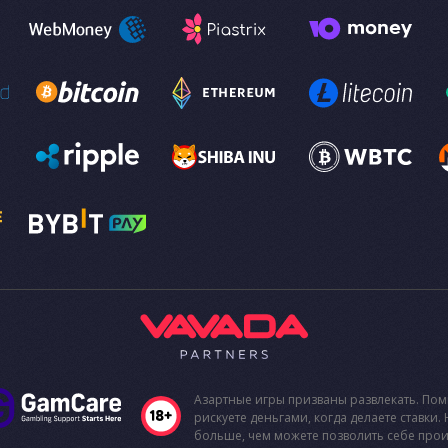
Азартные игры призваны развлекать. Помн
рискуете деньгами, когда делаете ставки. 
больше, чем можете позволить себе прои