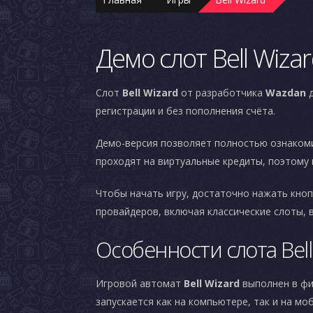
Демо слот Bell Wiza
Слот
Bell Wizard
от разработчика
Wazdan
д
регистрации и без пополнения счёта.
Демо-версия позволяет полностью ознакоми
проходят на виртуальные кредиты, поэтому 
Чтобы начать игру, достаточно нажать кно
провайдеров, включая классические слоты, в
Особенности слота Bell
Игровой автомат
Bell Wizard
выполнен в фи
запускается как на компьютере, так и на мо