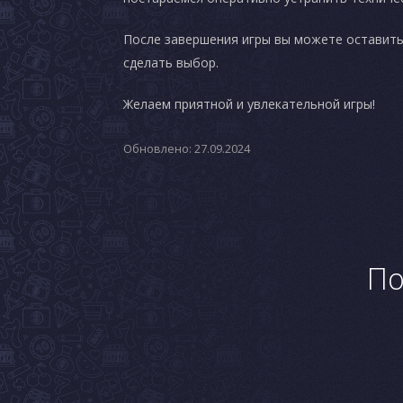
После завершения игры вы можете оставить
сделать выбор.
Желаем приятной и увлекательной игры!
Обновлено:
27.09.2024
По