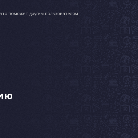
 это поможет другим пользователям
цию