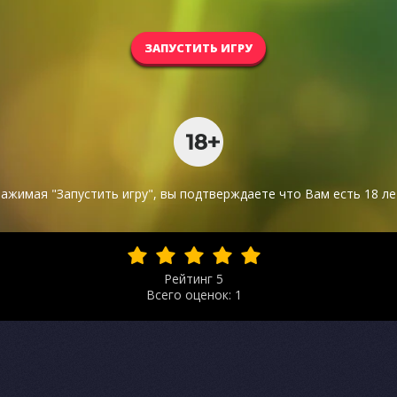
ЗАПУСТИТЬ ИГРУ
ажимая "Запустить игру", вы подтверждаете что Вам есть 18 ле
Рейтинг
5
Всего оценок:
1