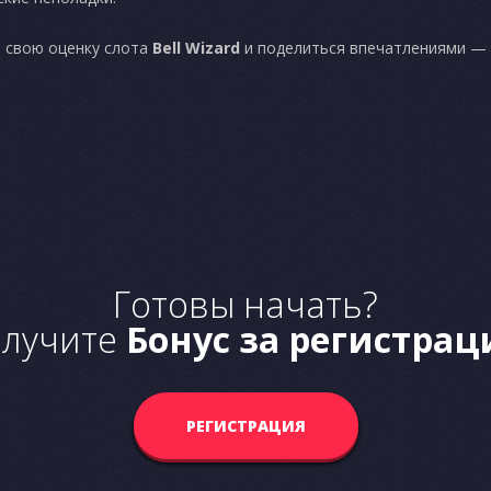
 свою оценку слота
Bell Wizard
и поделиться впечатлениями —
Готовы начать?
лучите
Бонус за регистра
РЕГИСТРАЦИЯ