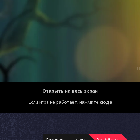
Н
Открыть на весь экран
Если игра не работает, нажмите
сюда
Главная
Игры
Bell Wizard