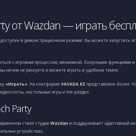
rty от Wazdan — играть бесп
доступен в демонстрационном режиме. Вы можете запустить иг
ться с игровым процессом, механикой, бонусными функциями и 
вы ничем не рискуете и можете играть в удобном темпе.
пку
«Играть»
. На платформе
VAVADA KZ
представлено более 10
идеослоты, настольные игры и live-раздел.
ch Party
ирменном стиле студии
Wazdan
и поддерживает адаптивный инт
бильных устройствах.