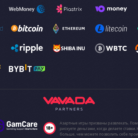
Азартные игры призваны развлекать. Помн
рискуете деньгами, когда делаете ставки. 
больше, чем можете позволить себе прои