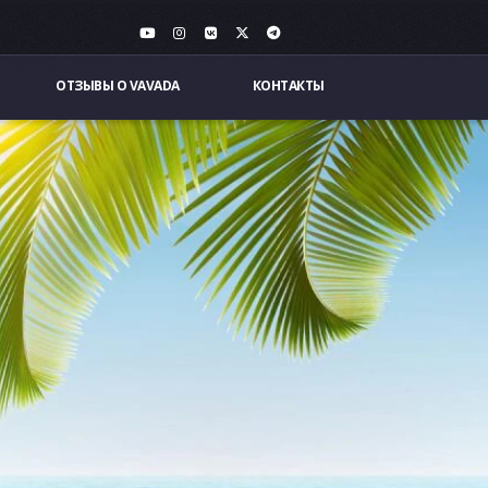
ОТЗЫВЫ О VAVADA
КОНТАКТЫ