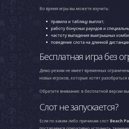
Во время игры вы можете изучить:
правила и таблицу выплат;
работу бонусных раундов и специальн
частоту выпадения выигрышных комби
поведение слота на длинной дистанции
Бесплатная игра без о
Демо-режим не имеет временных ограничен
новых игроков, которые хотят разобраться 
Обратите внимание: в бесплатной версии в
Слот не запускается?
Если по каким-либо причинам слот
Beach Pa
постараемся оперативно устранить техничес