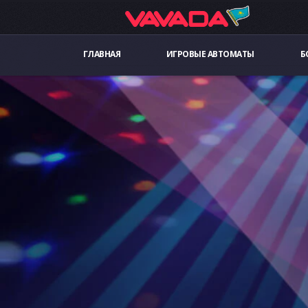
ГЛАВНАЯ
ИГРОВЫЕ АВТОМАТЫ
Б