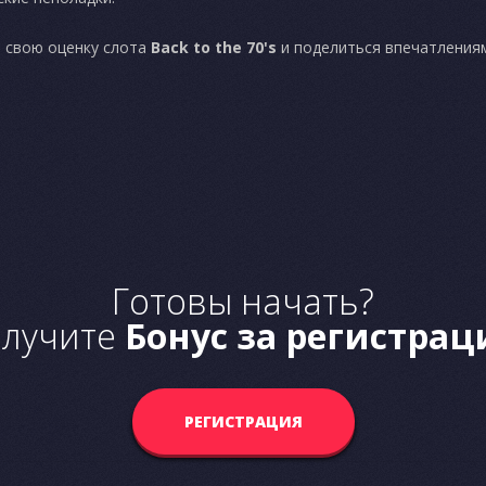
 свою оценку слота
Back to the 70's
и поделиться впечатления
Готовы начать?
лучите
Бонус за регистра
РЕГИСТРАЦИЯ