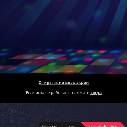
Н
Открыть на весь экран
Если игра не работает, нажмите
сюда
Главная
Игры
Back to the 70's