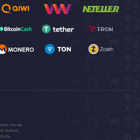
ите, что вы
Не тратьте
грать.