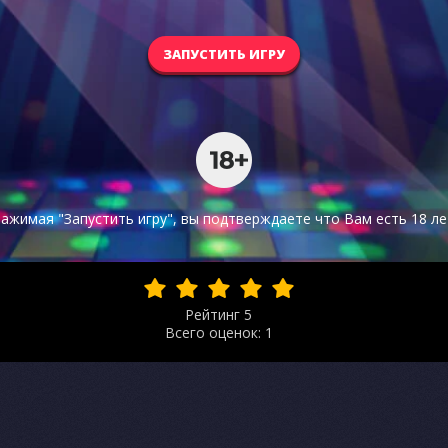
ЗАПУСТИТЬ ИГРУ
ажимая "Запустить игру", вы подтверждаете что Вам есть 18 ле
Рейтинг
5
Всего оценок:
1