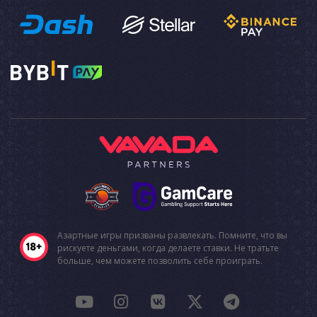
Азартные игры призваны развлекать. Помните, что вы
рискуете деньгами, когда делаете ставки. Не тратьте
больше, чем можете позволить себе проиграть.