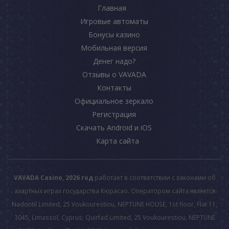
Главная
Игровые автоматы
Бонусы казино
Мобильная версия
Денег надо?
Отзывы о VAVADA
Контакты
Официальное зеркало
Регистрация
Скачать Android и iOS
Карта сайта
VAVADA Casino, 2026 год
работает в соответствии с законами об
азартных играх государства Кюрасао. Оператором сайта является
Nadontil Limited, 25 Voukourestiou, NEPTUNE HOUSE, 1st floor, Flat 11,
3045, Limassol, Cyprus; Quirfad Limited, 25 Voukourestiou, NEPTUNE