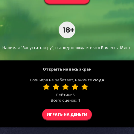
Нажимая "Запустить игру", вы подтверждаете что Вам есть 18 лет.
Открыть на весь экран
Если игра не работает, нажмите
сюда
Рейтинг
5
Всего оценок:
1
ИГРАТЬ НА ДЕНЬГИ