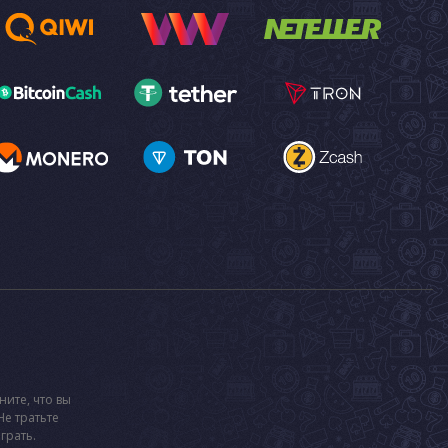
ите, что вы
Не тратьте
грать.