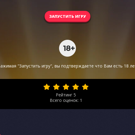
ЗАПУСТИТЬ ИГРУ
ажимая "Запустить игру", вы подтверждаете что Вам есть 18 ле
Рейтинг
5
Всего оценок:
1