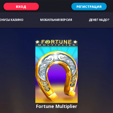
ВХОД
РЕГИСТРАЦИЯ
ОНУСЫ КАЗИНО
МОБИЛЬНАЯ ВЕРСИЯ
ДЕНЕГ НАДО?
Fortune Multiplier