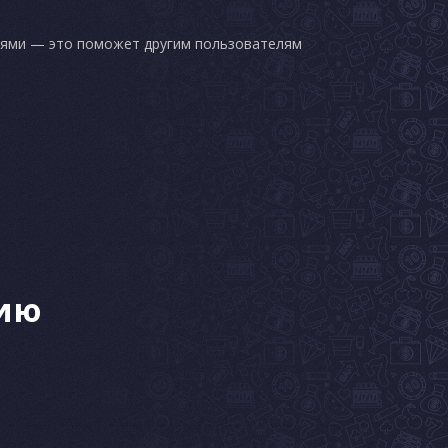
иями — это поможет другим пользователям
цию