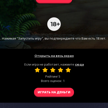
Нажимая "Запустить игру", вы подтверждаете что Вам есть 18 лет.
Открыть на весь экран
Если игра не работает, нажмите
сюда
Рейтинг
5
Всего оценок:
1
ИГРАТЬ НА ДЕНЬГИ