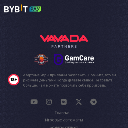
Азартные игры призваны развлекать. Помните, что вы
рискуете деньгами, когда делаете ставки. Не тратьте
больше, чем можете позволить себе проиграть.
Главная
Игровые автоматы
Бонусы казино