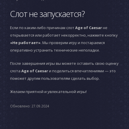
Слот не запускается?
Если по каким-либо причинам слот
Age of Caesar
не
открывается или работает некорректно, нажмите кнопку
«Не работает»
. Мы проверим игру и постараемся
оперативно устранить технические неполадки.
После завершения игры вы можете оставить свою оценку
слота
Age of Caesar
и поделиться впечатлениями — это
поможет другим пользователям сделать выбор.
Желаем приятной и увлекательной игры!
Обновлено:
27.09.2024