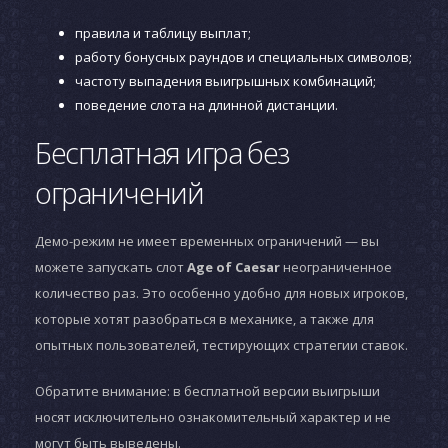
правила и таблицу выплат;
работу бонусных раундов и специальных символов;
частоту выпадения выигрышных комбинаций;
поведение слота на длинной дистанции.
Бесплатная игра без
ограничений
Демо-режим не имеет временных ограничений — вы
можете запускать слот
Age of Caesar
неограниченное
количество раз. Это особенно удобно для новых игроков,
которые хотят разобраться в механике, а также для
опытных пользователей, тестирующих стратегии ставок.
Обратите внимание: в бесплатной версии выигрыши
носят исключительно ознакомительный характер и не
могут быть выведены.