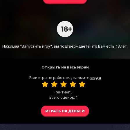
Нажимая "Запустить игру", вы подтверждаете что Вам есть 18 лет.
Открыть на весь экран
Если игра не работает, нажмите
сюда
Рейтинг
5
Всего оценок:
1
ИГРАТЬ НА ДЕНЬГИ