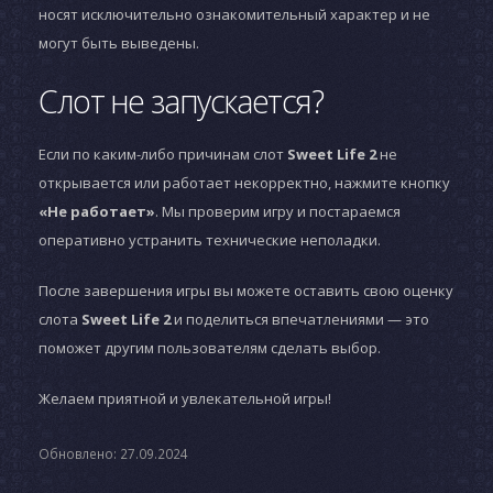
носят исключительно ознакомительный характер и не
могут быть выведены.
Слот не запускается?
Если по каким-либо причинам слот
Sweet Life 2
не
открывается или работает некорректно, нажмите кнопку
«Не работает»
. Мы проверим игру и постараемся
оперативно устранить технические неполадки.
После завершения игры вы можете оставить свою оценку
слота
Sweet Life 2
и поделиться впечатлениями — это
поможет другим пользователям сделать выбор.
Желаем приятной и увлекательной игры!
Обновлено:
27.09.2024