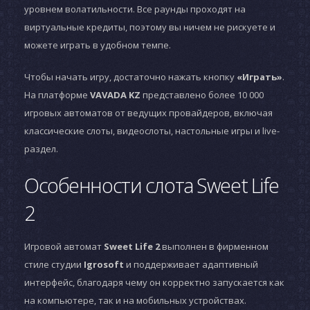
уровнем волатильности. Все раунды проходят на
виртуальные кредиты, поэтому вы ничем не рискуете и
можете играть в удобном темпе.
Чтобы начать игру, достаточно нажать кнопку
«Играть»
.
На платформе
VAVADA KZ
представлено более 10 000
игровых автоматов от ведущих провайдеров, включая
классические слоты, видеослоты, настольные игры и live-
раздел.
Особенности слота Sweet Life
2
Игровой автомат
Sweet Life 2
выполнен в фирменном
стиле студии
Igrosoft
и поддерживает адаптивный
интерфейс, благодаря чему он корректно запускается как
на компьютере, так и на мобильных устройствах.