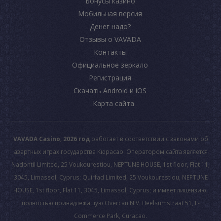
Бонусы казино
Мобильная версия
Денег надо?
Отзывы о VAVADA
Контакты
Официальное зеркало
Регистрация
Скачать Android и iOS
Карта сайта
VAVADA Casino, 2026 год
работает в соответствии с законами об
азартных играх государства Кюрасао. Оператором сайта является
Nadontil Limited, 25 Voukourestiou, NEPTUNE HOUSE, 1st floor, Flat 11,
3045, Limassol, Cyprus; Quirfad Limited, 25 Voukourestiou, NEPTUNE
HOUSE, 1st floor, Flat 11, 3045, Limassol, Cyprus; и имеет лицензию,
полностью принадлежащую Overcan N.V. Heelsumstraat 51, E-
Commerce Park, Curacao.