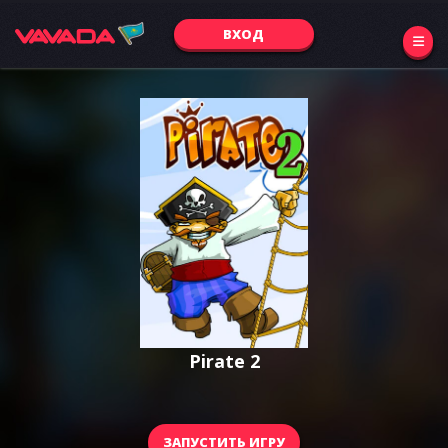
ВХОД
Pirate 2
ЗАПУСТИТЬ ИГРУ