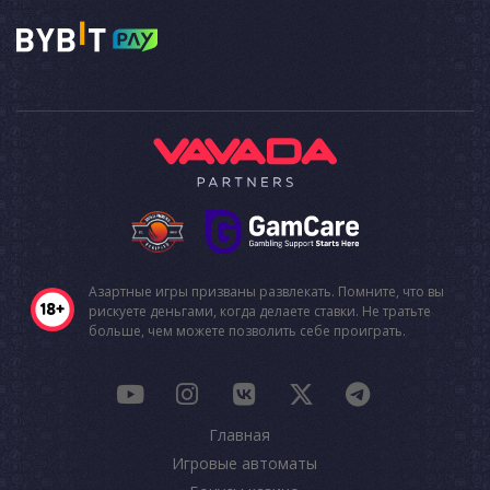
Азартные игры призваны развлекать. Помните, что вы
рискуете деньгами, когда делаете ставки. Не тратьте
больше, чем можете позволить себе проиграть.
Главная
Игровые автоматы