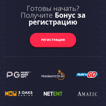
Готовы начать?
Получите
Бонус за
регистрацию
РЕГИСТРАЦИЯ