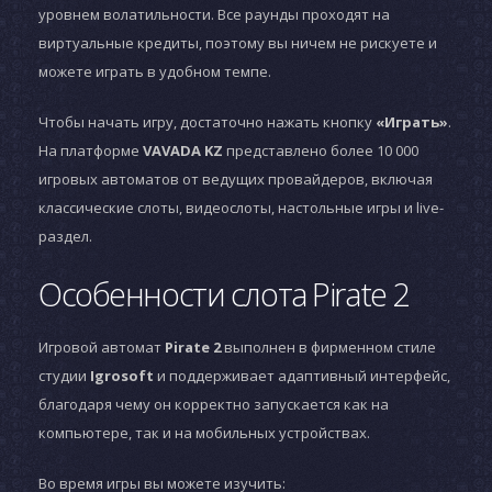
уровнем волатильности. Все раунды проходят на
виртуальные кредиты, поэтому вы ничем не рискуете и
можете играть в удобном темпе.
Чтобы начать игру, достаточно нажать кнопку
«Играть»
.
На платформе
VAVADA KZ
представлено более 10 000
игровых автоматов от ведущих провайдеров, включая
классические слоты, видеослоты, настольные игры и live-
раздел.
Особенности слота Pirate 2
Игровой автомат
Pirate 2
выполнен в фирменном стиле
студии
Igrosoft
и поддерживает адаптивный интерфейс,
благодаря чему он корректно запускается как на
компьютере, так и на мобильных устройствах.
Во время игры вы можете изучить: