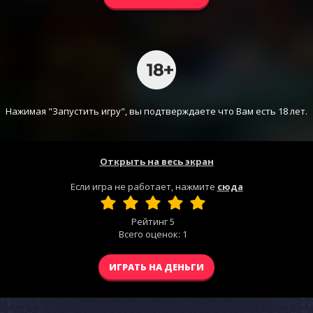
Нажимая "Запустить игру", вы подтверждаете что Вам есть 18 лет.
Открыть на весь экран
Если игра не работает, нажмите
сюда
Рейтинг
5
Всего оценок:
1
ИГРАТЬ НА ДЕНЬГИ