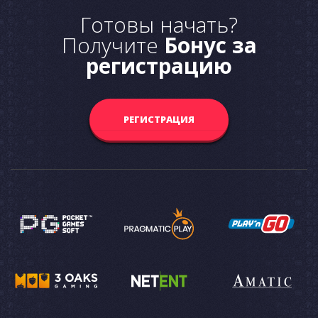
Готовы начать?
Получите
Бонус за
регистрацию
РЕГИСТРАЦИЯ