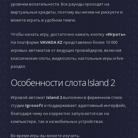
уровнем волатильности. Все раунды проходят на
виртуальные кредиты, поэтому вы ничем не рискуете и
можете играть в удобном темпе.
Чтобы начать игру, достаточно нажать кнопку
«Играть»
.
На платформе
VAVADA KZ
представлено более 10 000
игровых автоматов от ведущих провайдеров, включая
классические слоты, видеослоты, настольные игры и live-
раздел.
Особенности слота Island 2
Игровой автомат
Island 2
выполнен в фирменном стиле
студии
Igrosoft
и поддерживает адаптивный интерфейс,
благодаря чему он корректно запускается как на
компьютере, так и на мобильных устройствах.
Во время игры вы можете изучить: