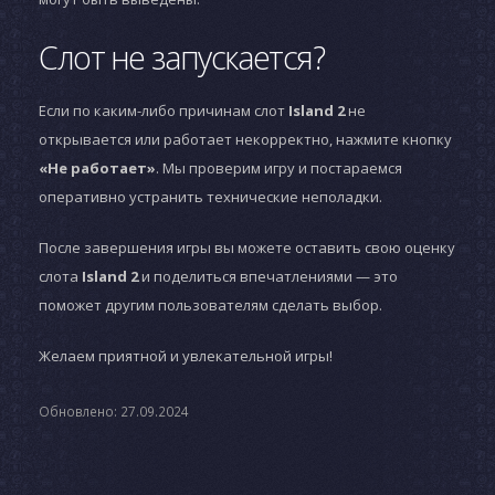
Слот не запускается?
Если по каким-либо причинам слот
Island 2
не
открывается или работает некорректно, нажмите кнопку
«Не работает»
. Мы проверим игру и постараемся
оперативно устранить технические неполадки.
После завершения игры вы можете оставить свою оценку
слота
Island 2
и поделиться впечатлениями — это
поможет другим пользователям сделать выбор.
Желаем приятной и увлекательной игры!
Обновлено:
27.09.2024