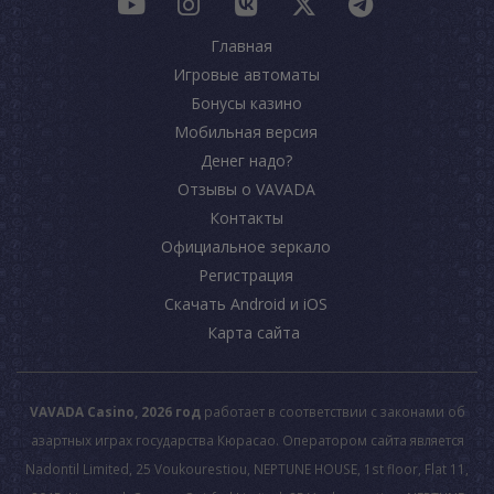
Главная
Игровые автоматы
Бонусы казино
Мобильная версия
Денег надо?
Отзывы о VAVADA
Контакты
Официальное зеркало
Регистрация
Скачать Android и iOS
Карта сайта
VAVADA Casino, 2026 год
работает в соответствии с законами об
азартных играх государства Кюрасао. Оператором сайта является
Nadontil Limited, 25 Voukourestiou, NEPTUNE HOUSE, 1st floor, Flat 11,