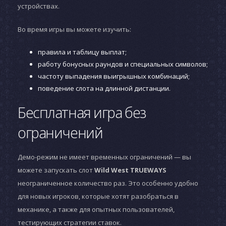
устройствах.
Во время игры вы можете изучить:
правила и таблицу выплат;
работу бонусных раундов и специальных символов;
частоту выпадения выигрышных комбинаций;
поведение слота на длинной дистанции.
Бесплатная игра без
ограничений
Демо-режим не имеет временных ограничений — вы
можете запускать слот
Wild West TRUEWAYS
неограниченное количество раз. Это особенно удобно
для новых игроков, которые хотят разобраться в
механике, а также для опытных пользователей,
тестирующих стратегии ставок.