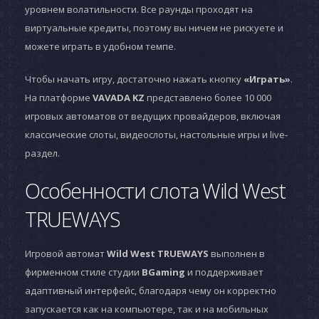
уровнем волатильности. Все раунды проходят на
виртуальные кредиты, поэтому вы ничем не рискуете и
можете играть в удобном темпе.
Чтобы начать игру, достаточно нажать кнопку
«Играть»
.
На платформе
VAVADA KZ
представлено более 10 000
игровых автоматов от ведущих провайдеров, включая
классические слоты, видеослоты, настольные игры и live-
раздел.
Особенности слота Wild West
TRUEWAYS
Игровой автомат
Wild West TRUEWAYS
выполнен в
фирменном стиле студии
BGaming
и поддерживает
адаптивный интерфейс, благодаря чему он корректно
запускается как на компьютере, так и на мобильных