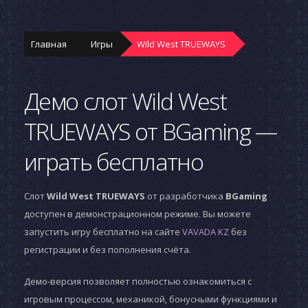
Главная
Игры
Wild West TRUEWAYS
Демо слот Wild West
TRUEWAYS от BGaming —
играть бесплатно
Слот
Wild West TRUEWAYS
от разработчика
BGaming
доступен в демонстрационном режиме. Вы можете
запустить игру бесплатно на сайте
VAVADA KZ
без
регистрации и без пополнения счёта.
Демо-версия позволяет полностью ознакомиться с
игровым процессом, механикой, бонусными функциями и